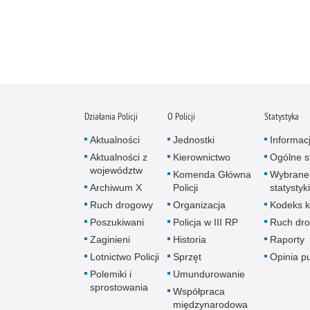
Działania Policji
O Policji
Statystyka
Aktualności
Jednostki
Informac
Aktualności z
Kierownictwo
Ogólne st
województw
Komenda Główna
Wybrane
Archiwum X
Policji
statystyki
Ruch drogowy
Organizacja
Kodeks k
Poszukiwani
Policja w III RP
Ruch dr
Zaginieni
Historia
Raporty
Lotnictwo Policji
Sprzęt
Opinia p
Polemiki i
Umundurowanie
sprostowania
Współpraca
międzynarodowa