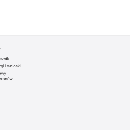
t
cznik
gi i wnioski
awy
eranów