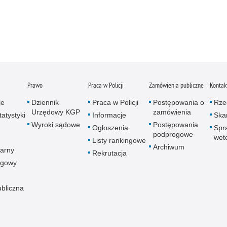
Prawo
Praca w Policji
Zamówienia publiczne
Kontak
je
Dziennik
Praca w Policji
Postępowania o
Rze
Urzędowy KGP
zamówienia
atystyki
Informacje
Skar
Wyroki sądowe
Postępowania
Ogłoszenia
Spr
podprogowe
wet
Listy rankingowe
Archiwum
arny
Rekrutacja
ogowy
ubliczna