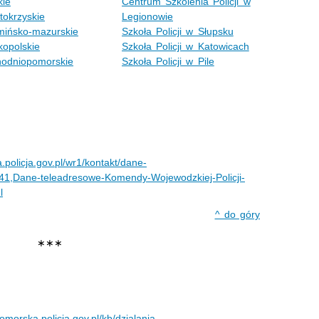
kie
Centrum Szkolenia Policji w
tokrzyskie
Legionowie
ińsko-mazurskie
Szkoła Policji w Słupsku
kopolskie
Szkoła Policji w Katowicach
odniopomorskie
Szkoła Policji w Pile
a.policja.gov.pl/wr1/kontakt/dane-
41,Dane-teleadresowe-Komendy-Wojewodzkiej-Policji-
l
^ do góry
∗∗∗
omorska.policja.gov.pl/kb/dzialania-