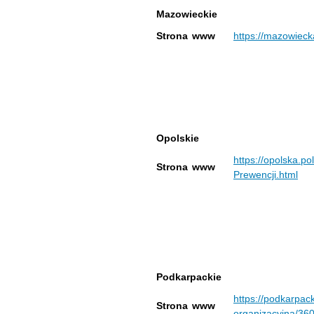
Mazowieckie
Strona www
https://mazowiecka
Opolskie
https://opolska.po
Strona www
Prewencji.html
Podkarpackie
https://podkarpac
Strona www
organizacyjna/360