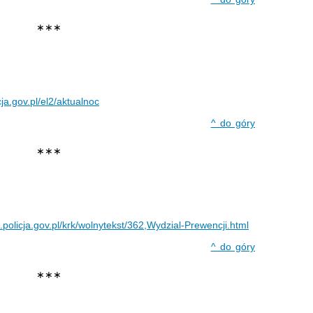
∗∗∗
cja.gov.pl/el2/aktualnoc
^ do góry
∗∗∗
.policja.gov.pl/krk/wolnytekst/362,Wydzial-Prewencji.html
^ do góry
∗∗∗