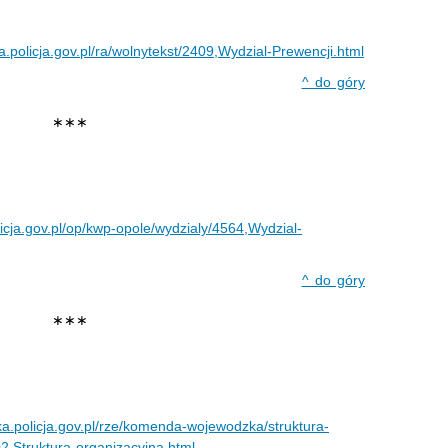
.policja.gov.pl/ra/wolnytekst/2409,Wydzial-Prewencji.html
^ do góry
∗∗∗
licja.gov.pl/op/kwp-opole/wydzialy/4564,Wydzial-
^ do góry
∗∗∗
ka.policja.gov.pl/rze/komenda-wojewodzka/struktura-
2,Struktura-organizacyjna.html