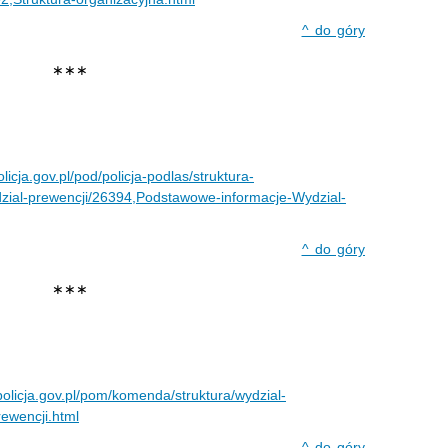
^ do góry
∗∗∗
licja.gov.pl/pod/policja-podlas/struktura-
dzial-prewencji/26394,Podstawowe-informacje-Wydzial-
^ do góry
∗∗∗
policja.gov.pl/pom/komenda/struktura/wydzial-
ewencji.html
^ do góry