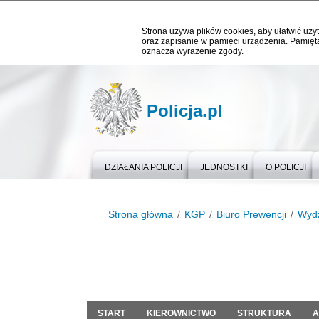
Strona używa plików cookies, aby ułatwić użyt
oraz zapisanie w pamięci urządzenia. Pamięta
oznacza wyrażenie zgody.
Policja.pl
DZIAŁANIA POLICJI
JEDNOSTKI
O POLICJI
Strona główna
KGP
Biuro Prewencji
Wydz
START
KIEROWNICTWO
STRUKTURA
A