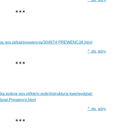
∗∗∗
licja.gov.pl/kat/prewencja/304874,PREWENCJA.html
^ do góry
∗∗∗
ka.policja.gov.pl/kie/o-policji/struktura-kwp/wydzial-
zial-Prewencji.html
^ do góry
∗∗∗