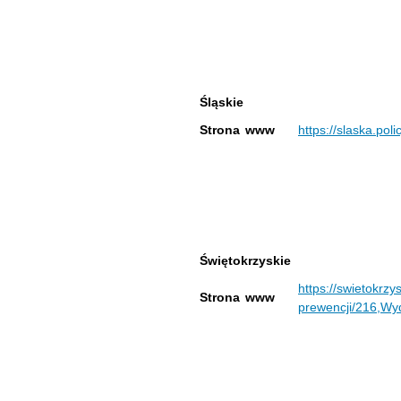
Śląskie
Strona www
https://slaska.po
Świętokrzyskie
https://swietokrzys
Strona www
prewencji/216,Wyd