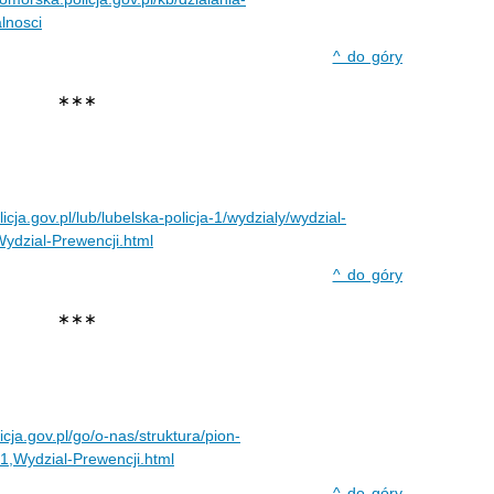
alnosci
^ do góry
∗∗∗
licja.gov.pl/lub/lubelska-policja-1/wydzialy/wydzial-
ydzial-Prewencji.html
^ do góry
∗∗∗
licja.gov.pl/go/o-nas/struktura/pion-
1,Wydzial-Prewencji.html
^ do góry