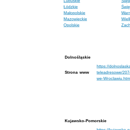
Lubuskie
Śląs
Łódzkie
Świę
Małopolskie
Warm
Mazowieckie
Wiel
Opolskie
Zach
Dolnośląskie
https://dolnoslask
Strona www
teleadresowe/207
we-Wroclawiu.htm
Kujawsko-Pomorskie
https://kujawsko-p