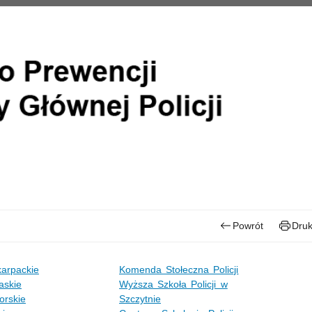
Powrót
Druk
arpackie
Komenda Stołeczna Policji
askie
Wyższa Szkoła Policji w
rskie
Szczytnie