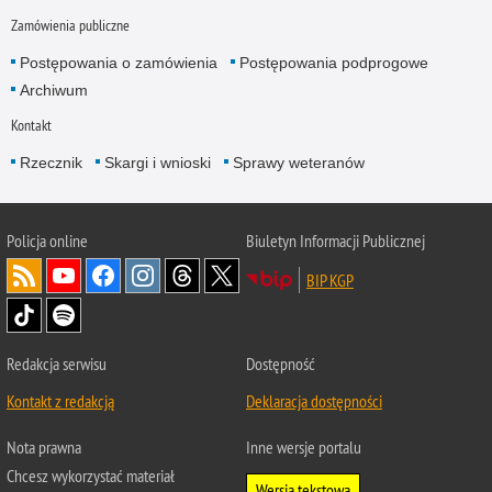
Zamówienia publiczne
Postępowania o zamówienia
Postępowania podprogowe
Archiwum
Kontakt
Rzecznik
Skargi i wnioski
Sprawy weteranów
Policja
online
Biuletyn Informacji Publicznej
BIP KGP
Redakcja serwisu
Dostępność
Kontakt z redakcją
Deklaracja dostępności
Nota prawna
Inne wersje portalu
Chcesz wykorzystać materiał
Wersja tekstowa