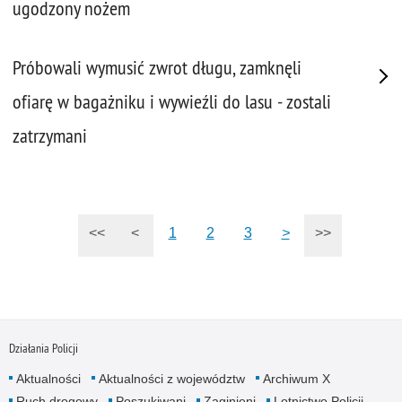
ugodzony nożem
Próbowali wymusić zwrot długu, zamknęli
ofiarę w bagażniku i wywieźli do lasu - zostali
zatrzymani
<<
<
1
2
3
>
>>
Działania Policji
Aktualności
Aktualności z województw
Archiwum X
Ruch drogowy
Poszukiwani
Zaginieni
Lotnictwo Policji