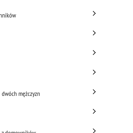
chników
ło dwóch mężczyzn
en z domowników