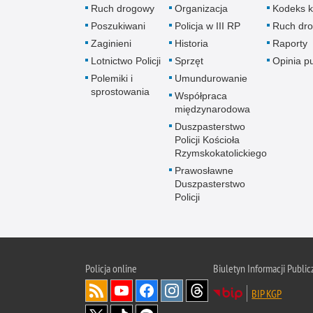
Ruch drogowy
Organizacja
Kodeks k
Poszukiwani
Policja w III RP
Ruch dr
Zaginieni
Historia
Raporty
Lotnictwo Policji
Sprzęt
Opinia p
Polemiki i
Umundurowanie
sprostowania
Współpraca
międzynarodowa
Duszpasterstwo
Policji Kościoła
Rzymskokatolickiego
Prawosławne
Duszpasterstwo
Policji
Policja
online
Biuletyn Informacji Public
BIP KGP