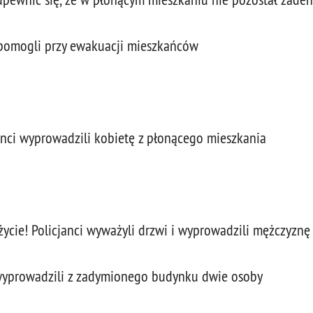
i pomogli przy ewakuacji mieszkańców
anci wyprowadzili kobietę z płonącego mieszkania
e życie! Policjanci wyważyli drzwi i wyprowadzili mężczyz
i wyprowadzili z zadymionego budynku dwie osoby