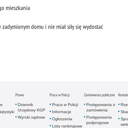
go mieszkania
w zadymionym domu i nie miał siły się wydostać
Prawo
Praca w Policji
Zamówienia publiczne
Kontak
je
Dziennik
Praca w Policji
Postępowania o
Rze
Urzędowy KGP
zamówienia
atystyki
Informacje
Skar
Wyroki sądowe
Postępowania
Ogłoszenia
Spr
podprogowe
wet
Listy rankingowe