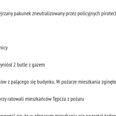
jrzany pakunek zneutralizowany przez policyjnych pirote
nicy
niósł 2 butle z gazem
ców z palącego się budynku. W pożarze mieszkania zginę
órzy ratowali mieszkańców Tępcza z pożaru
y upewnić się, że w płonącym mieszkaniu nie pozostał żad