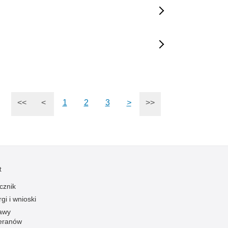
<<
<
1
2
3
>
>>
t
cznik
gi i wnioski
awy
eranów