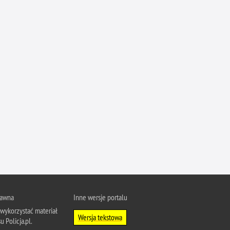
rawna
Inne wersje portalu
wykorzystać materiał
Wersja tekstowa
u Policja.pl.