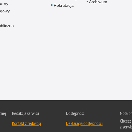
Archiwum
arny
Rekrutacja
ogowy
ubliczna
znej
Redakcja serwisu
Dostępność
Nota p
Chcesz 
Kontakt z redakcją
Deklaracja dostępności
z serwis