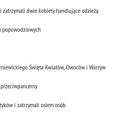
i zatrzymali dwie kobiety handlujące odzieżą
ach popowodziowych
ierniewickiego Święta Kwiatów, Owoców i Warzyw
k przeciwpancerny
otyków i zatrzymali osiem osób