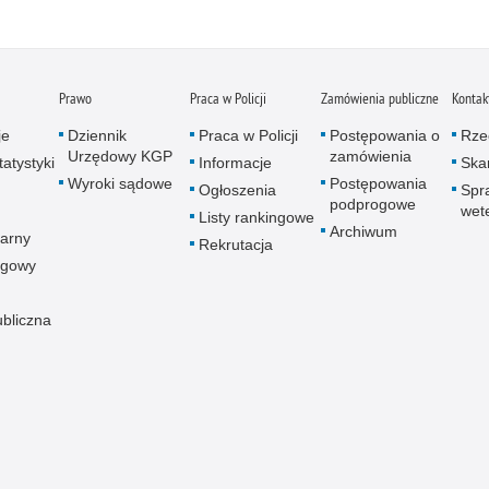
Prawo
Praca w Policji
Zamówienia publiczne
Kontak
je
Dziennik
Praca w Policji
Postępowania o
Rze
Urzędowy KGP
zamówienia
atystyki
Informacje
Skar
Wyroki sądowe
Postępowania
Ogłoszenia
Spr
podprogowe
wet
Listy rankingowe
Archiwum
arny
Rekrutacja
ogowy
ubliczna