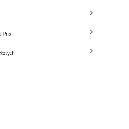
d Prix
złotych