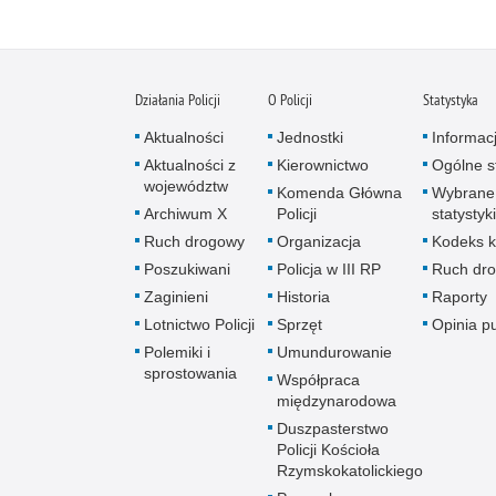
Działania Policji
O Policji
Statystyka
Aktualności
Jednostki
Informac
Aktualności z
Kierownictwo
Ogólne st
województw
Komenda Główna
Wybrane
Archiwum X
Policji
statystyki
Ruch drogowy
Organizacja
Kodeks k
Poszukiwani
Policja w III RP
Ruch dr
Zaginieni
Historia
Raporty
Lotnictwo Policji
Sprzęt
Opinia p
Polemiki i
Umundurowanie
sprostowania
Współpraca
międzynarodowa
Duszpasterstwo
Policji Kościoła
Rzymskokatolickiego