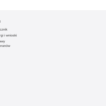
t
cznik
gi i wnioski
awy
eranów