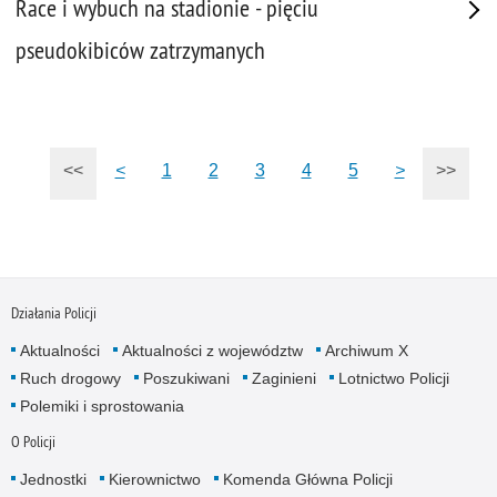
Race i wybuch na stadionie - pięciu
pseudokibiców zatrzymanych
<<
<
1
2
3
4
5
>
>>
Działania Policji
Aktualności
Aktualności z województw
Archiwum X
Ruch drogowy
Poszukiwani
Zaginieni
Lotnictwo Policji
Polemiki i sprostowania
O Policji
Jednostki
Kierownictwo
Komenda Główna Policji