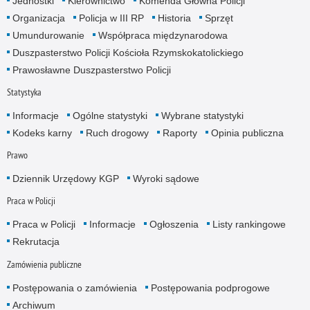
Jednostki
Kierownictwo
Komenda Główna Policji
Organizacja
Policja w III RP
Historia
Sprzęt
Umundurowanie
Współpraca międzynarodowa
Duszpasterstwo Policji Kościoła Rzymskokatolickiego
Prawosławne Duszpasterstwo Policji
Statystyka
Informacje
Ogólne statystyki
Wybrane statystyki
Kodeks karny
Ruch drogowy
Raporty
Opinia publiczna
Prawo
Dziennik Urzędowy KGP
Wyroki sądowe
Praca w Policji
Praca w Policji
Informacje
Ogłoszenia
Listy rankingowe
Rekrutacja
Zamówienia publiczne
Postępowania o zamówienia
Postępowania podprogowe
Archiwum