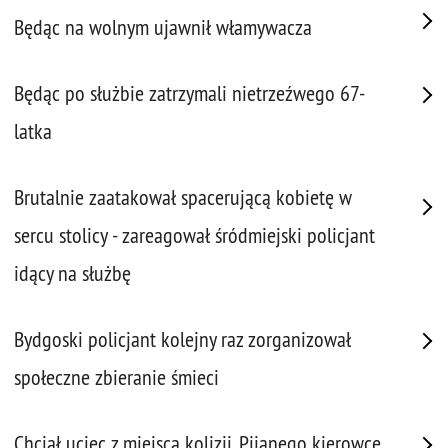
Będąc na wolnym ujawnił włamywacza
Będąc po służbie zatrzymali nietrzeźwego 67-
latka
Brutalnie zaatakował spacerującą kobietę w
sercu stolicy - zareagował śródmiejski policjant
idący na służbę
Bydgoski policjant kolejny raz zorganizował
społeczne zbieranie śmieci
Chciał uciec z miejsca kolizji. Pijanego kierowcę