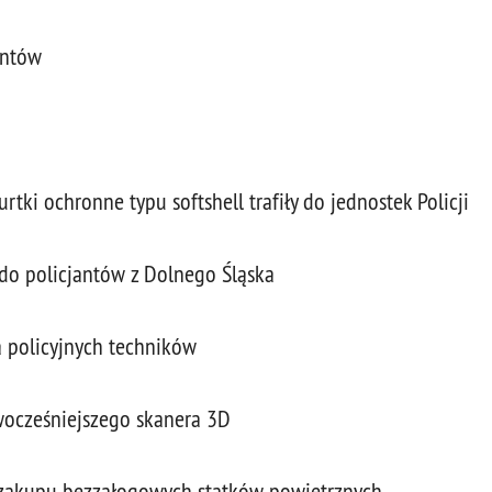
antów
ki ochronne typu softshell trafiły do jednostek Policji
 do policjantów z Dolnego Śląska
a policyjnych techników
owocześniejszego skanera 3D
zakupu bezzałogowych statków powietrznych