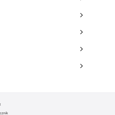
t
cznik