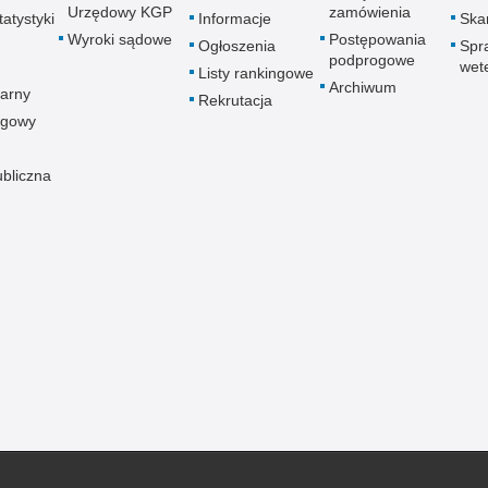
Urzędowy KGP
zamówienia
atystyki
Informacje
Skar
Wyroki sądowe
Postępowania
Ogłoszenia
Spr
podprogowe
wet
Listy rankingowe
Archiwum
arny
Rekrutacja
ogowy
ubliczna