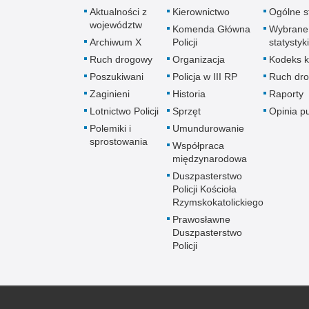
Aktualności z
Kierownictwo
Ogólne st
województw
Komenda Główna
Wybrane
Archiwum X
Policji
statystyki
Ruch drogowy
Organizacja
Kodeks k
Poszukiwani
Policja w III RP
Ruch dr
Zaginieni
Historia
Raporty
Lotnictwo Policji
Sprzęt
Opinia p
Polemiki i
Umundurowanie
sprostowania
Współpraca
międzynarodowa
Duszpasterstwo
Policji Kościoła
Rzymskokatolickiego
Prawosławne
Duszpasterstwo
Policji