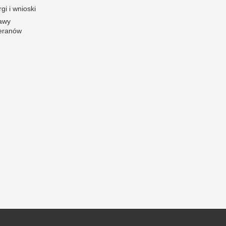
gi i wnioski
awy
eranów