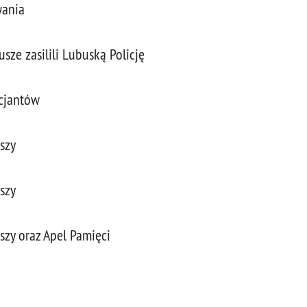
wania
sze zasilili Lubuską Policję
cjantów
szy
szy
zy oraz Apel Pamięci