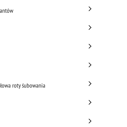
jantów
słowa roty śubowania