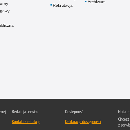
Archiwum
arny
Rekrutacja
ogowy
ubliczna
znej
Redakcja serwisu
Dostępność
Nota p
Chcesz 
Kontakt z redakcją
Deklaracja dostępności
z serwis