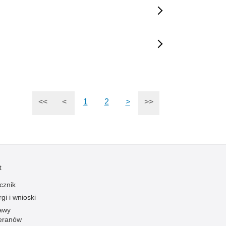
<<
<
1
2
>
>>
t
cznik
gi i wnioski
awy
eranów