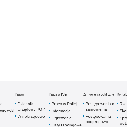
Prawo
Praca w Policji
Zamówienia publiczne
Kontak
je
Dziennik
Praca w Policji
Postępowania o
Rze
Urzędowy KGP
zamówienia
atystyki
Informacje
Skar
Wyroki sądowe
Postępowania
Ogłoszenia
Spr
podprogowe
wet
Listy rankingowe