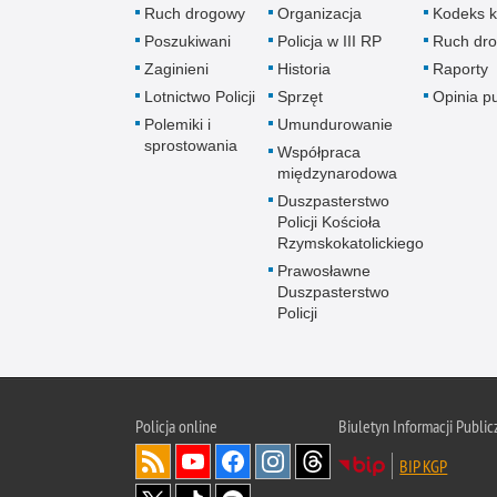
Ruch drogowy
Organizacja
Kodeks k
Poszukiwani
Policja w III RP
Ruch dr
Zaginieni
Historia
Raporty
Lotnictwo Policji
Sprzęt
Opinia p
Polemiki i
Umundurowanie
sprostowania
Współpraca
międzynarodowa
Duszpasterstwo
Policji Kościoła
Rzymskokatolickiego
Prawosławne
Duszpasterstwo
Policji
Policja
online
Biuletyn Informacji Public
BIP KGP