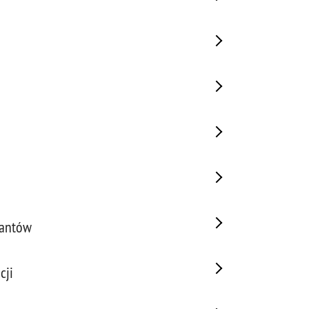
jantów
cji