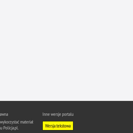
rawna
Inne wersje portalu
wykorzystać materiał
Wersja tekstowa
u Policja.pl.