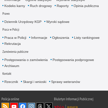
Kodeks karny
Ruch drogowy
Raporty
Opinia publiczna
Prawo
Dziennik Urzędowy KGP
Wyroki sądowe
Praca w Policji
Praca w Policji
Informacje
Ogłoszenia
Listy rankingowe
Rekrutacja
Zamówienia publiczne
Postępowania o zamówienia
Postępowania podprogowe
Archiwum
Kontakt
Rzecznik
Skargi i wnioski
Sprawy weteranów
Policja
online
Biuletyn Informacji Publicznej
BIP KGP