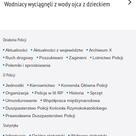
Wodniacy wyciągnęli z wody ojca z dzieckiem
Działania Policji
Aktualności
Aktualności z województw
Archiwum X
Ruch drogowy
Poszukiwani
Zaginieni
Lotnictwo Policji
Polemiki i sprostowania
O Policji
Jednostki
Kierownictwo
Komenda Główna Policji
Organizacja
Policja w III RP
Historia
Sprzęt
Umundurowanie
Współpraca międzynarodowa
Duszpasterstwo Policji Kościoła Rzymskokatolickiego
Prawosławne Duszpasterstwo Policji
Statystyka
Informacje
Ogólne statystyki
Wybrane statystyki