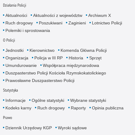
Działania Policji
Aktualności
Aktualności z województw
Archiwum X
Ruch drogowy
Poszukiwani
Zaginieni
Lotnictwo Policji
Polemiki i sprostowania
O Policji
Jednostki
Kierownictwo
Komenda Główna Policji
Organizacja
Policja w III RP
Historia
Sprzęt
Umundurowanie
Współpraca międzynarodowa
Duszpasterstwo Policji Kościoła Rzymskokatolickiego
Prawosławne Duszpasterstwo Policji
Statystyka
Informacje
Ogólne statystyki
Wybrane statystyki
Kodeks karny
Ruch drogowy
Raporty
Opinia publiczna
Prawo
Dziennik Urzędowy KGP
Wyroki sądowe