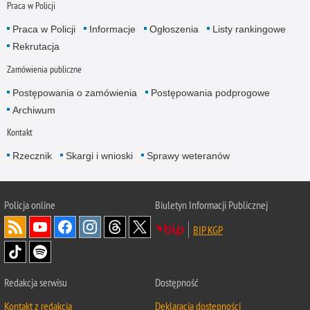
Praca w Policji
Praca w Policji
Informacje
Ogłoszenia
Listy rankingowe
Rekrutacja
Zamówienia publiczne
Postępowania o zamówienia
Postępowania podprogowe
Archiwum
Kontakt
Rzecznik
Skargi i wnioski
Sprawy weteranów
Policja
online
Biuletyn Informacji Publicznej
BIP KGP
Redakcja serwisu
Dostępność
Kontakt z redakcją
Deklaracja dostępności