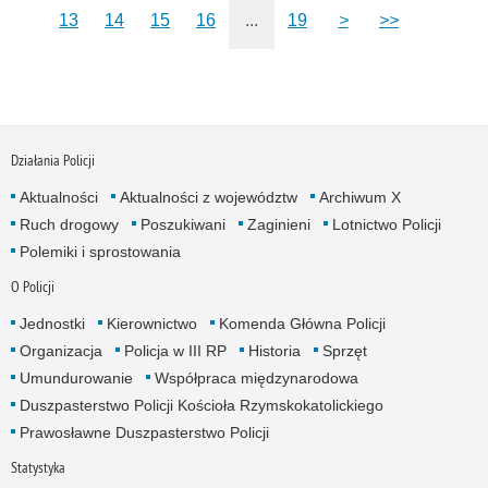
13
14
15
16
...
19
>
>>
Działania Policji
Aktualności
Aktualności z województw
Archiwum X
Ruch drogowy
Poszukiwani
Zaginieni
Lotnictwo Policji
Polemiki i sprostowania
O Policji
Jednostki
Kierownictwo
Komenda Główna Policji
Organizacja
Policja w III RP
Historia
Sprzęt
Umundurowanie
Współpraca międzynarodowa
Duszpasterstwo Policji Kościoła Rzymskokatolickiego
Prawosławne Duszpasterstwo Policji
Statystyka