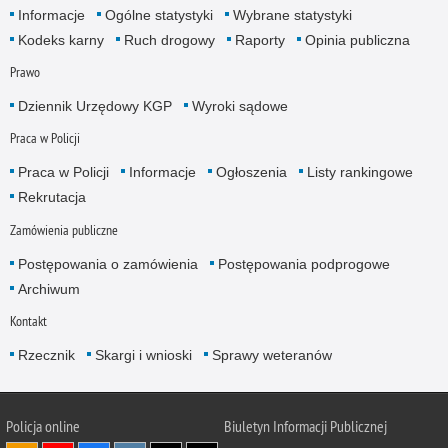
Informacje
Ogólne statystyki
Wybrane statystyki
Kodeks karny
Ruch drogowy
Raporty
Opinia publiczna
Prawo
Dziennik Urzędowy KGP
Wyroki sądowe
Praca w Policji
Praca w Policji
Informacje
Ogłoszenia
Listy rankingowe
Rekrutacja
Zamówienia publiczne
Postępowania o zamówienia
Postępowania podprogowe
Archiwum
Kontakt
Rzecznik
Skargi i wnioski
Sprawy weteranów
Policja
online
Biuletyn Informacji Publicznej