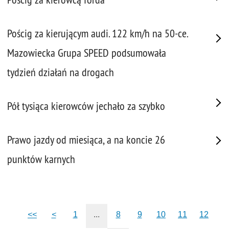
Pościg za kierującym audi. 122 km/h na 50-ce.
Mazowiecka Grupa SPEED podsumowała
tydzień działań na drogach
Pół tysiąca kierowców jechało za szybko
Prawo jazdy od miesiąca, a na koncie 26
punktów karnych
<<
<
1
...
8
9
10
11
12