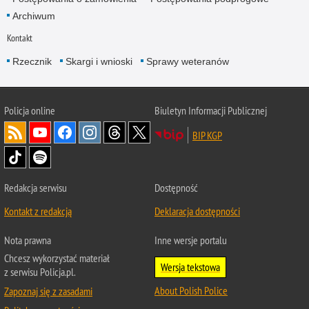
Archiwum
Kontakt
Rzecznik
Skargi i wnioski
Sprawy weteranów
Policja
online
Biuletyn Informacji Publicznej
BIP KGP
Redakcja serwisu
Dostępność
Kontakt z redakcją
Deklaracja dostępności
Nota prawna
Inne wersje portalu
Chcesz wykorzystać materiał
Wersja tekstowa
z serwisu Policja.pl.
About Polish Police
Zapoznaj się z zasadami