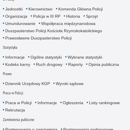
Jednostki
Kierownictwo
Komenda Główna Policji
Organizacja
Policja w III RP
Historia
Sprzęt
Umundurowanie
Współpraca międzynarodowa
Duszpasterstwo Policji Kościoła Rzymskokatolickiego
Prawosławne Duszpasterstwo Policji
Statystyka
Informacje
Ogólne statystyki
Wybrane statystyki
Kodeks karny
Ruch drogowy
Raporty
Opinia publiczna
Prawo
Dziennik Urzędowy KGP
Wyroki sądowe
Praca w Policji
Praca w Policji
Informacje
Ogłoszenia
Listy rankingowe
Rekrutacja
Zamówienia publiczne
Postępowania o zamówienia
Postępowania podprogowe