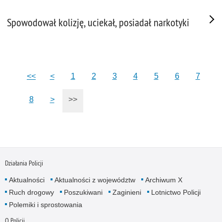
Spowodował kolizję, uciekał, posiadał narkotyki
<<
<
1
2
3
4
5
6
7
8
>
>>
Działania Policji
Aktualności
Aktualności z województw
Archiwum X
Ruch drogowy
Poszukiwani
Zaginieni
Lotnictwo Policji
Polemiki i sprostowania
O Policji