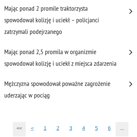
Mając ponad 2 promile traktorzysta
spowodował kolizję i uciekł – policjanci
zatrzymali podejrzanego
Mając ponad 2,5 promila w organizmie
spowodował kolizję i uciekł z miejsca zdarzenia
Mężczyzna spowodował poważne zagrożenie
uderzając w pociąg
<<
<
1
2
3
4
5
6
...