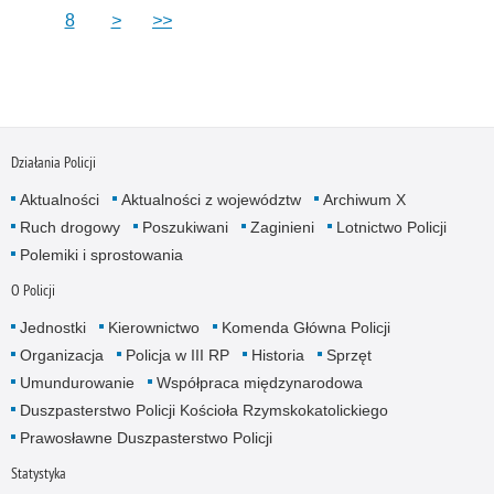
8
>
>>
Działania Policji
Aktualności
Aktualności z województw
Archiwum X
Ruch drogowy
Poszukiwani
Zaginieni
Lotnictwo Policji
Polemiki i sprostowania
O Policji
Jednostki
Kierownictwo
Komenda Główna Policji
Organizacja
Policja w III RP
Historia
Sprzęt
Umundurowanie
Współpraca międzynarodowa
Duszpasterstwo Policji Kościoła Rzymskokatolickiego
Prawosławne Duszpasterstwo Policji
Statystyka