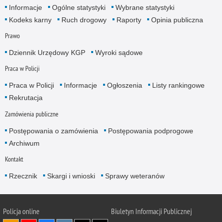
Informacje
Ogólne statystyki
Wybrane statystyki
Kodeks karny
Ruch drogowy
Raporty
Opinia publiczna
Prawo
Dziennik Urzędowy KGP
Wyroki sądowe
Praca w Policji
Praca w Policji
Informacje
Ogłoszenia
Listy rankingowe
Rekrutacja
Zamówienia publiczne
Postępowania o zamówienia
Postępowania podprogowe
Archiwum
Kontakt
Rzecznik
Skargi i wnioski
Sprawy weteranów
Policja
online
Biuletyn Informacji Publicznej