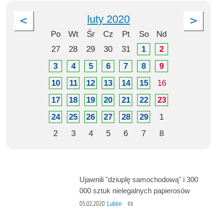
luty 2020
Po
Wt
Śr
Cz
Pt
So
Nd
27
28
29
30
31
1
2
3
4
5
6
7
8
9
10
11
12
13
14
15
16
17
18
19
20
21
22
23
24
25
26
27
28
29
1
2
3
4
5
6
7
8
Ujawnili "dziuplę samochodową" i 300
000 sztuk nielegalnych papierosów
05.02.2020
Lublin