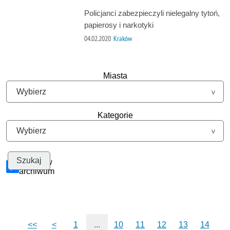
Policjanci zabezpieczyli nielegalny tytoń,
papierosy i narkotyki
04.02.2020
Kraków
Miasta
Kategorie
Szukaj w
archiwum
<<
<
1
...
10
11
12
13
14