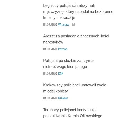
Legniccy policjanci zatrzymali
mężczyznę, który napadał na bezbronne
kobiety i okradał je
04.02.2020
Wrocław
Areszt za posiadanie znacznych ilości
narkotyków
04.02.2020
Poznań
Policjant po służbie zatrzymał
nietrzeźwego kierującego
04.02.2020
KSP
Krakowscy policjanci uratowali życie
młodej kobiety
04.02.2020
Kraków
Toruńscy policjanci kontynuują
poszukiwania Karola Olkowskiego