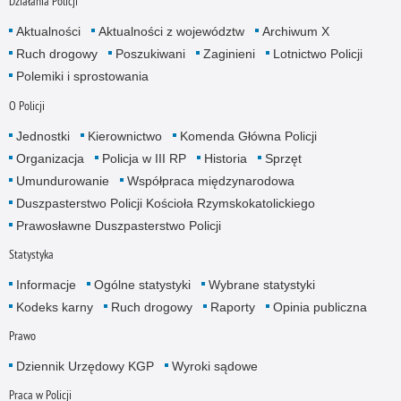
Działania Policji
Aktualności
Aktualności z województw
Archiwum X
Ruch drogowy
Poszukiwani
Zaginieni
Lotnictwo Policji
Polemiki i sprostowania
O Policji
Jednostki
Kierownictwo
Komenda Główna Policji
Organizacja
Policja w III RP
Historia
Sprzęt
Umundurowanie
Współpraca międzynarodowa
Duszpasterstwo Policji Kościoła Rzymskokatolickiego
Prawosławne Duszpasterstwo Policji
Statystyka
Informacje
Ogólne statystyki
Wybrane statystyki
Kodeks karny
Ruch drogowy
Raporty
Opinia publiczna
Prawo
Dziennik Urzędowy KGP
Wyroki sądowe
Praca w Policji