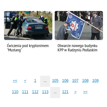
Ćwiczenia pod kryptonimem
Otwarcie nowego budynku
"Mustang"
KPP w Radzyniu Podlaskim
<<
<
1
...
105
106
107
108
109
110
111
112
113
...
121
>
>>