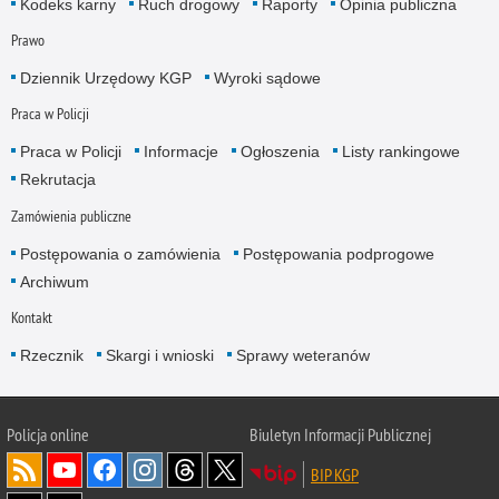
Kodeks karny
Ruch drogowy
Raporty
Opinia publiczna
Prawo
Dziennik Urzędowy KGP
Wyroki sądowe
Praca w Policji
Praca w Policji
Informacje
Ogłoszenia
Listy rankingowe
Rekrutacja
Zamówienia publiczne
Postępowania o zamówienia
Postępowania podprogowe
Archiwum
Kontakt
Rzecznik
Skargi i wnioski
Sprawy weteranów
Policja
online
Biuletyn Informacji Publicznej
BIP KGP