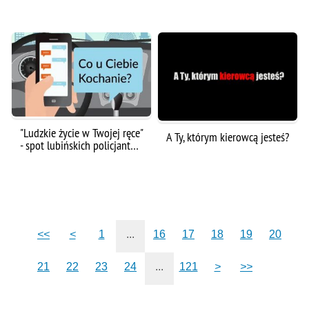
"Ludzkie życie w Twojej ręce"
A Ty, którym kierowcą jesteś?
- spot lubińskich policjant…
<<
<
1
...
16
17
18
19
20
21
22
23
24
...
121
>
>>