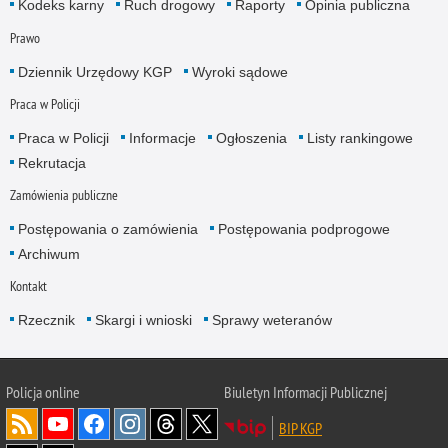
Kodeks karny
Ruch drogowy
Raporty
Opinia publiczna
Prawo
Dziennik Urzędowy KGP
Wyroki sądowe
Praca w Policji
Praca w Policji
Informacje
Ogłoszenia
Listy rankingowe
Rekrutacja
Zamówienia publiczne
Postępowania o zamówienia
Postępowania podprogowe
Archiwum
Kontakt
Rzecznik
Skargi i wnioski
Sprawy weteranów
Policja
online
Biuletyn Informacji Publicznej
BIP KGP