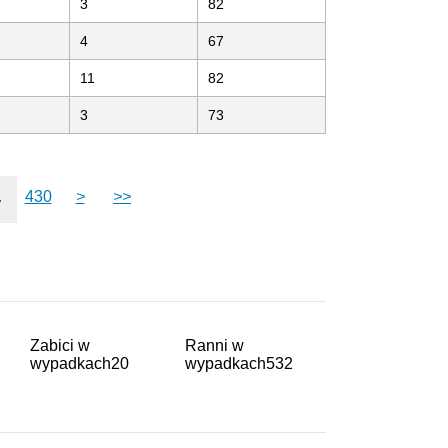
3
82
4
67
11
82
3
73
.
430
>
>>
Zabici w
Ranni w
wypadkach
20
wypadkach
532