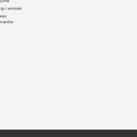
cznik
gi i wnioski
awy
eranów