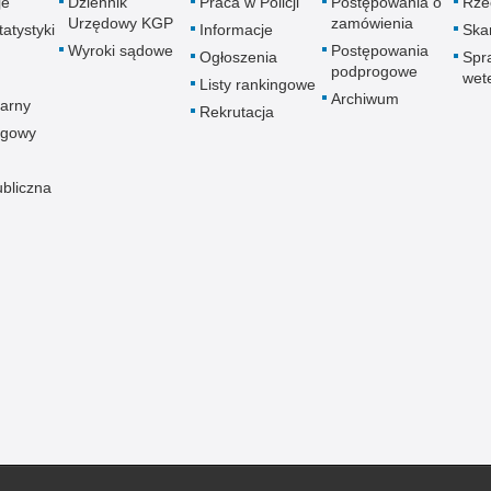
je
Dziennik
Praca w Policji
Postępowania o
Rze
Urzędowy KGP
zamówienia
atystyki
Informacje
Skar
Wyroki sądowe
Postępowania
Ogłoszenia
Spr
podprogowe
wet
Listy rankingowe
Archiwum
arny
Rekrutacja
ogowy
ubliczna