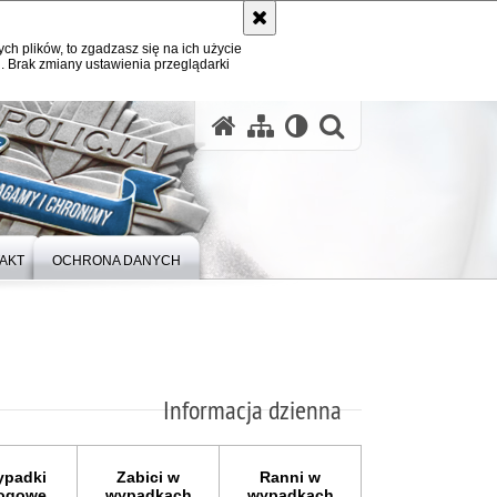
ych plików, to zgadzasz się na ich użycie
. Brak zmiany ustawienia przeglądarki
otwórz wysz
AKT
OCHRONA DANYCH
Informacja dzienna
padki
Zabici w
Ranni w
ogowe
wypadkach
wypadkach