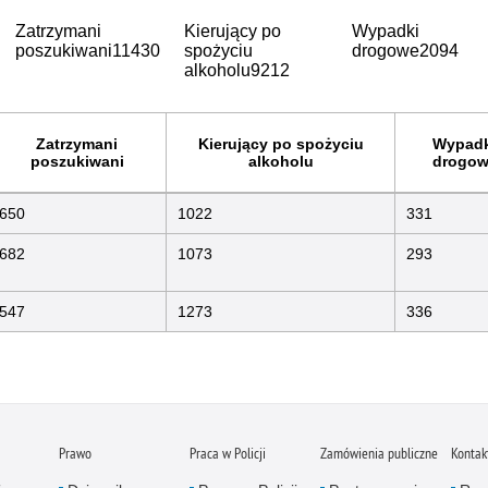
Zatrzymani
Kierujący po
Wypadki
poszukiwani
11430
spożyciu
drogowe
2094
alkoholu
9212
Zatrzymani
Kierujący po spożyciu
Wypadk
poszukiwani
alkoholu
drogow
650
1022
331
682
1073
293
547
1273
336
Prawo
Praca w Policji
Zamówienia publiczne
Kontak