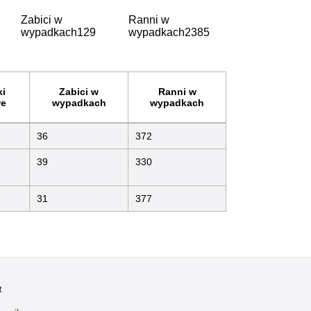
Zabici w
Ranni w
wypadkach
129
wypadkach
2385
i
Zabici w
Ranni w
e
wypadkach
wypadkach
36
372
39
330
31
377
t