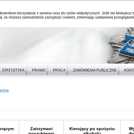
kownikom korzystanie z serwisu oraz do celów statystycznych. Jeśli nie blokujesz t
j, że możesz samodzielnie zarządzać cookies, zmieniając ustawienia przeglądarki
STATYSTYKA
PRAWO
PRACA
ZAMÓWIENIA PUBLICZNE
KONT
ienna
gorącym
Zatrzymani
Kierujący po spożyciu
Wy
poszukiwani
alkoholu
dr