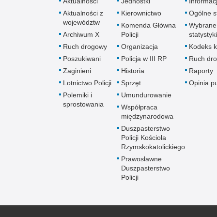
Aktualności
Jednostki
Informac
Aktualności z
Kierownictwo
Ogólne st
województw
Komenda Główna
Wybrane
Archiwum X
Policji
statystyki
Ruch drogowy
Organizacja
Kodeks k
Poszukiwani
Policja w III RP
Ruch dr
Zaginieni
Historia
Raporty
Lotnictwo Policji
Sprzęt
Opinia p
Polemiki i
Umundurowanie
sprostowania
Współpraca
międzynarodowa
Duszpasterstwo
Policji Kościoła
Rzymskokatolickiego
Prawosławne
Duszpasterstwo
Policji