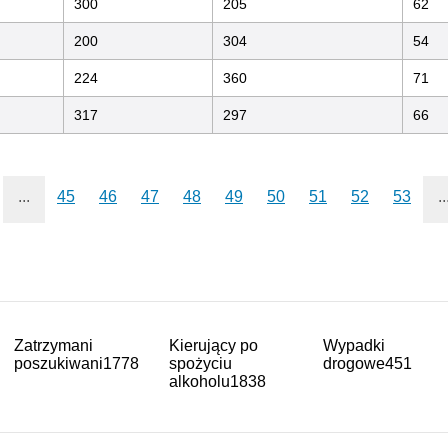
300
205
62
200
304
54
224
360
71
317
297
66
...
45
46
47
48
49
50
51
52
53
..
Zatrzymani
Kierujący po
Wypadki
poszukiwani
1778
spożyciu
drogowe
451
alkoholu
1838