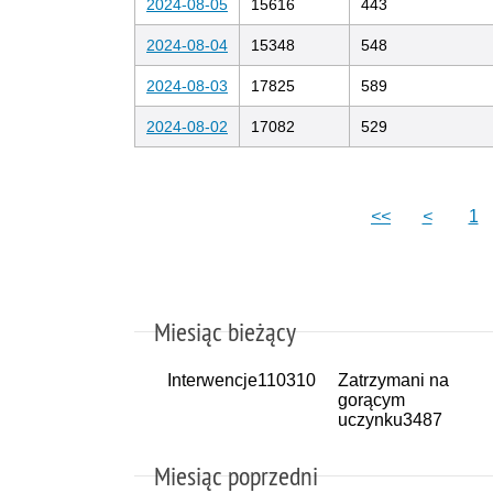
2024-08-05
15616
443
2024-08-04
15348
548
2024-08-03
17825
589
2024-08-02
17082
529
<<
<
1
Miesiąc bieżący
Interwencje
110310
Zatrzymani na
gorącym
uczynku
3487
Miesiąc poprzedni