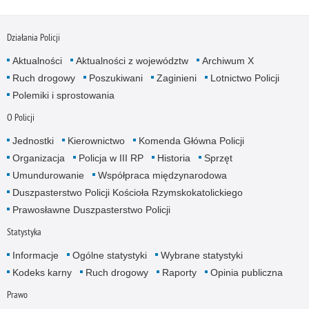
Działania Policji
Aktualności
Aktualności z województw
Archiwum X
Ruch drogowy
Poszukiwani
Zaginieni
Lotnictwo Policji
Polemiki i sprostowania
O Policji
Jednostki
Kierownictwo
Komenda Główna Policji
Organizacja
Policja w III RP
Historia
Sprzęt
Umundurowanie
Współpraca międzynarodowa
Duszpasterstwo Policji Kościoła Rzymskokatolickiego
Prawosławne Duszpasterstwo Policji
Statystyka
Informacje
Ogólne statystyki
Wybrane statystyki
Kodeks karny
Ruch drogowy
Raporty
Opinia publiczna
Prawo