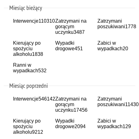
Miesiąc bieżący
Interwencje
110310
Zatrzymani na
Zatrzymani
gorącym
poszukiwani
1778
uczynku
3487
Kierujący po
Wypadki
Zabici w
spożyciu
drogowe
451
wypadkach
20
alkoholu
1838
Ranni w
wypadkach
532
Miesiąc poprzedni
Interwencje
546142
Zatrzymani na
Zatrzymani
gorącym
poszukiwani
11430
uczynku
17456
Kierujący po
Wypadki
Zabici w
spożyciu
drogowe
2094
wypadkach
129
alkoholu
9212