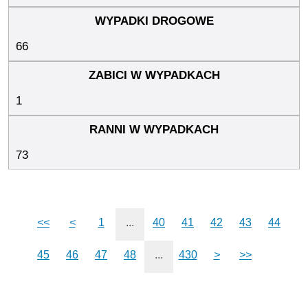
66
1
73
<<
<
1
...
40
41
42
43
44
45
46
47
48
...
430
>
>>