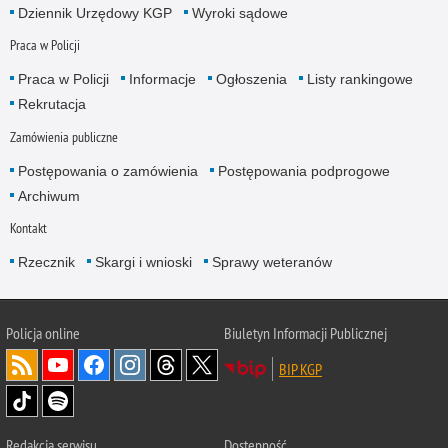
Dziennik Urzędowy KGP
Wyroki sądowe
Praca w Policji
Praca w Policji
Informacje
Ogłoszenia
Listy rankingowe
Rekrutacja
Zamówienia publiczne
Postępowania o zamówienia
Postępowania podprogowe
Archiwum
Kontakt
Rzecznik
Skargi i wnioski
Sprawy weteranów
Policja
online
Biuletyn Informacji Publicznej
BIP KGP
Redakcja serwisu
Dostępność