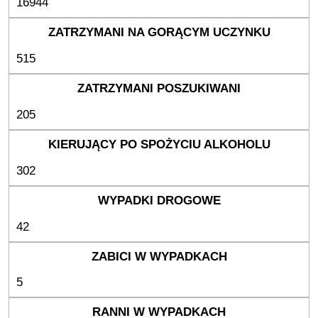
16944
515
205
302
42
5