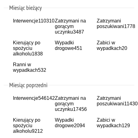
Miesiąc bieżący
Interwencje
110310
Zatrzymani na
Zatrzymani
gorącym
poszukiwani
1778
uczynku
3487
Kierujący po
Wypadki
Zabici w
spożyciu
drogowe
451
wypadkach
20
alkoholu
1838
Ranni w
wypadkach
532
Miesiąc poprzedni
Interwencje
546142
Zatrzymani na
Zatrzymani
gorącym
poszukiwani
11430
uczynku
17456
Kierujący po
Wypadki
Zabici w
spożyciu
drogowe
2094
wypadkach
129
alkoholu
9212