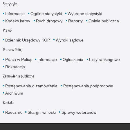
Statystyka
Informacje
Ogólne statystyki
Wybrane statystyki
Kodeks karny
Ruch drogowy
Raporty
Opinia publiczna
Prawo
Dziennik Urzędowy KGP
Wyroki sądowe
Praca w Policji
Praca w Policji
Informacje
Ogłoszenia
Listy rankingowe
Rekrutacja
Zamówienia publiczne
Postępowania o zamówienia
Postępowania podprogowe
Archiwum
Kontakt
Rzecznik
Skargi i wnioski
Sprawy weteranów