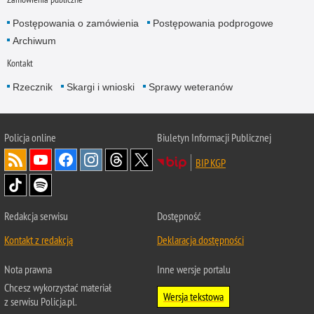
Postępowania o zamówienia
Postępowania podprogowe
Archiwum
Kontakt
Rzecznik
Skargi i wnioski
Sprawy weteranów
Policja
online
Biuletyn Informacji Publicznej
BIP KGP
Redakcja serwisu
Dostępność
Kontakt z redakcją
Deklaracja dostępności
Nota prawna
Inne wersje portalu
Chcesz wykorzystać materiał
Wersja tekstowa
z serwisu Policja.pl.