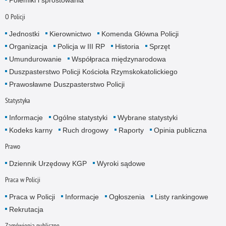
Polemiki i sprostowania
O Policji
Jednostki
Kierownictwo
Komenda Główna Policji
Organizacja
Policja w III RP
Historia
Sprzęt
Umundurowanie
Współpraca międzynarodowa
Duszpasterstwo Policji Kościoła Rzymskokatolickiego
Prawosławne Duszpasterstwo Policji
Statystyka
Informacje
Ogólne statystyki
Wybrane statystyki
Kodeks karny
Ruch drogowy
Raporty
Opinia publiczna
Prawo
Dziennik Urzędowy KGP
Wyroki sądowe
Praca w Policji
Praca w Policji
Informacje
Ogłoszenia
Listy rankingowe
Rekrutacja
Zamówienia publiczne