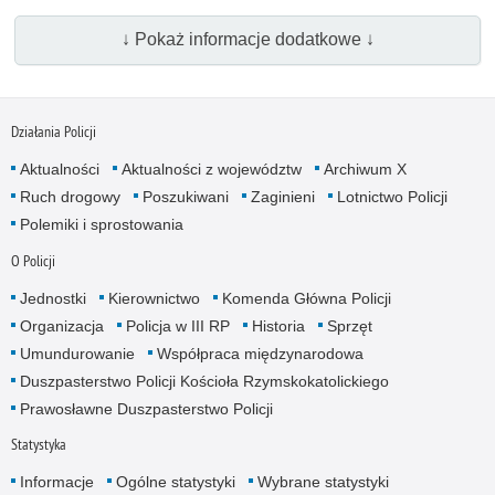
↓ Pokaż informacje dodatkowe ↓
Działania Policji
Aktualności
Aktualności z województw
Archiwum X
Ruch drogowy
Poszukiwani
Zaginieni
Lotnictwo Policji
Polemiki i sprostowania
O Policji
Jednostki
Kierownictwo
Komenda Główna Policji
Organizacja
Policja w III RP
Historia
Sprzęt
Umundurowanie
Współpraca międzynarodowa
Duszpasterstwo Policji Kościoła Rzymskokatolickiego
Prawosławne Duszpasterstwo Policji
Statystyka
Informacje
Ogólne statystyki
Wybrane statystyki