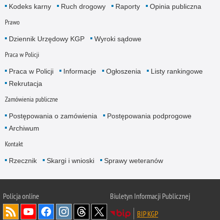
Kodeks karny
Ruch drogowy
Raporty
Opinia publiczna
Prawo
Dziennik Urzędowy KGP
Wyroki sądowe
Praca w Policji
Praca w Policji
Informacje
Ogłoszenia
Listy rankingowe
Rekrutacja
Zamówienia publiczne
Postępowania o zamówienia
Postępowania podprogowe
Archiwum
Kontakt
Rzecznik
Skargi i wnioski
Sprawy weteranów
Policja
online
Biuletyn Informacji Publicznej
BIP KGP