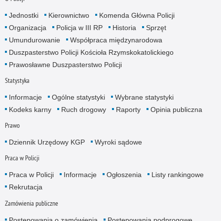
Jednostki
Kierownictwo
Komenda Główna Policji
Organizacja
Policja w III RP
Historia
Sprzęt
Umundurowanie
Współpraca międzynarodowa
Duszpasterstwo Policji Kościoła Rzymskokatolickiego
Prawosławne Duszpasterstwo Policji
Statystyka
Informacje
Ogólne statystyki
Wybrane statystyki
Kodeks karny
Ruch drogowy
Raporty
Opinia publiczna
Prawo
Dziennik Urzędowy KGP
Wyroki sądowe
Praca w Policji
Praca w Policji
Informacje
Ogłoszenia
Listy rankingowe
Rekrutacja
Zamówienia publiczne
Postępowania o zamówienia
Postępowania podprogowe