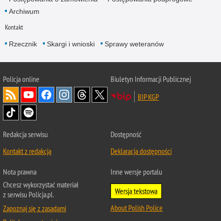
Archiwum
Kontakt
Rzecznik
Skargi i wnioski
Sprawy weteranów
Policja
online
Biuletyn Informacji Publicznej
BIP KGP
Redakcja serwisu
Dostępność
Kontakt z redakcją
Deklaracja dostępności
Nota prawna
Inne wersje portalu
Chcesz wykorzystać materiał
Wersja tekstowa
z serwisu Policja.pl.
About Polish Police
Zapoznaj się z zasadami