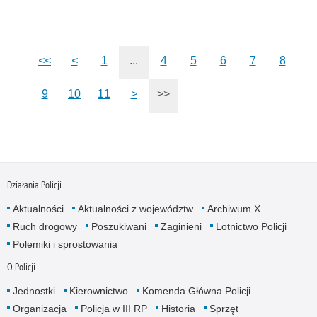
<<
<
1
...
4
5
6
7
8
9
10
11
>
>>
Działania Policji
Aktualności
Aktualności z województw
Archiwum X
Ruch drogowy
Poszukiwani
Zaginieni
Lotnictwo Policji
Polemiki i sprostowania
O Policji
Jednostki
Kierownictwo
Komenda Główna Policji
Organizacja
Policja w III RP
Historia
Sprzęt