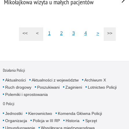
Mikołajkowa wizyta u małych pacjentów
<<
<
1
2
3
4
>
>>
Działania Policji
Aktualności
Aktualności z województw
Archiwum X
Ruch drogowy
Poszukiwani
Zaginieni
Lotnictwo Policji
Polemiki i sprostowania
O Policji
Jednostki
Kierownictwo
Komenda Główna Policji
Organizacja
Policja w III RP
Historia
Sprzęt
Umundurowanie
Współpraca międzynarodowa