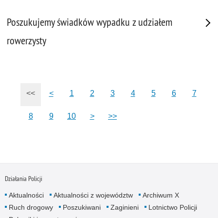
Poszukujemy świadków wypadku z udziałem
rowerzysty
<<
<
1
2
3
4
5
6
7
8
9
10
>
>>
Działania Policji
Aktualności
Aktualności z województw
Archiwum X
Ruch drogowy
Poszukiwani
Zaginieni
Lotnictwo Policji