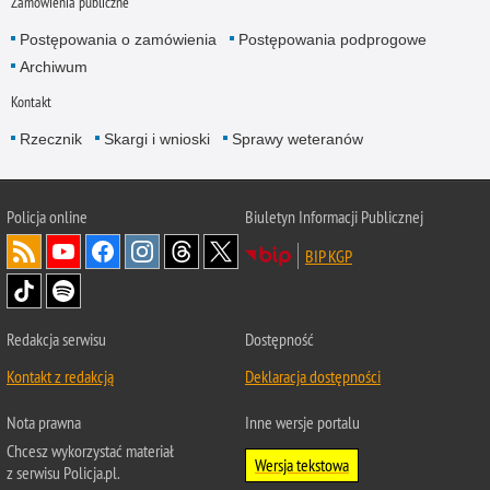
Zamówienia publiczne
Postępowania o zamówienia
Postępowania podprogowe
Archiwum
Kontakt
Rzecznik
Skargi i wnioski
Sprawy weteranów
Policja
online
Biuletyn Informacji Publicznej
BIP KGP
Redakcja serwisu
Dostępność
Kontakt z redakcją
Deklaracja dostępności
Nota prawna
Inne wersje portalu
Chcesz wykorzystać materiał
Wersja tekstowa
z serwisu Policja.pl.