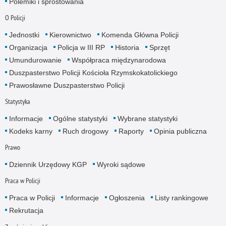
Polemiki i sprostowania
O Policji
Jednostki
Kierownictwo
Komenda Główna Policji
Organizacja
Policja w III RP
Historia
Sprzęt
Umundurowanie
Współpraca międzynarodowa
Duszpasterstwo Policji Kościoła Rzymskokatolickiego
Prawosławne Duszpasterstwo Policji
Statystyka
Informacje
Ogólne statystyki
Wybrane statystyki
Kodeks karny
Ruch drogowy
Raporty
Opinia publiczna
Prawo
Dziennik Urzędowy KGP
Wyroki sądowe
Praca w Policji
Praca w Policji
Informacje
Ogłoszenia
Listy rankingowe
Rekrutacja