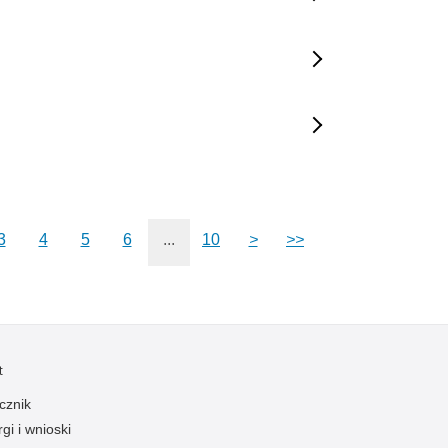
3
4
5
6
...
10
>
>>
t
cznik
gi i wnioski