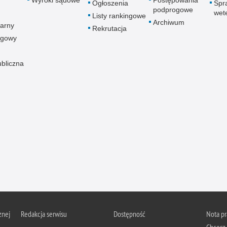
Wyroki sądowe
Postępowania
Ogłoszenia
Spr
podprogowe
wet
Listy rankingowe
Archiwum
arny
Rekrutacja
ogowy
ubliczna
znej
Redakcja serwisu
Dostępność
Nota p