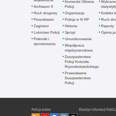
województw
Komenda Główna
Wybrane
Archiwum X
Policji
statystyki
Ruch drogowy
Organizacja
Kodeks k
Poszukiwani
Policja w III RP
Ruch dr
Zaginieni
Historia
Raporty
Lotnictwo Policji
Sprzęt
Opinia p
Polemiki i
Umundurowanie
sprostowania
Współpraca
międzynarodowa
Duszpasterstwo
Policji Kościoła
Rzymskokatolickiego
Prawosławne
Duszpasterstwo
Policji
Policja
online
Biuletyn Informacji Public