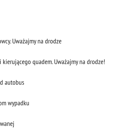
owcy. Uważajmy na drodze
 i kierującego quadem. Uważajmy na drodze!
od autobus
arom wypadku
owanej