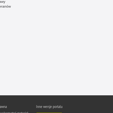
awy
eranów
rawna
Inne wersje portalu