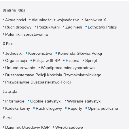
Działania Policji
Aktualności
Aktualności z województw
Archiwum X
Ruch drogowy
Poszukiwani
Zaginieni
Lotnictwo Policji
Polemiki i sprostowania
O Policji
Jednostki
Kierownictwo
Komenda Główna Policji
Organizacja
Policja w III RP
Historia
Sprzęt
Umundurowanie
Współpraca międzynarodowa
Duszpasterstwo Policji Kościoła Rzymskokatolickiego
Prawosławne Duszpasterstwo Policji
Statystyka
Informacje
Ogólne statystyki
Wybrane statystyki
Kodeks karny
Ruch drogowy
Raporty
Opinia publiczna
Prawo
Dziennik Urzędowy KGP
Wyroki sądowe