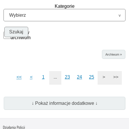
Kategorie
Szukaj w
archiwum
Archiwum »
<<
<
1
...
23
24
25
>
>>
↓ Pokaż informacje dodatkowe ↓
Działania Policji