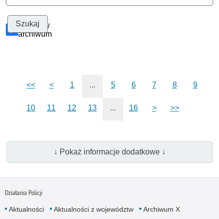
Szukaj w
archiwum
<<
<
1
...
5
6
7
8
9
10
11
12
13
...
16
>
>>
↓ Pokaż informacje dodatkowe ↓
Działania Policji
Aktualności
Aktualności z województw
Archiwum X