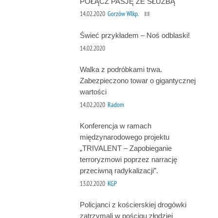
POŁĄCZ PASJĘ ZE SŁUŻBĄ
14.02.2020
Gorzów Wlkp.
Świeć przykładem – Noś odblaski!
14.02.2020
Walka z podróbkami trwa.
Zabezpieczono towar o gigantycznej
wartości
14.02.2020
Radom
Konferencja w ramach
międzynarodowego projektu
„TRIVALENT – Zapobieganie
terroryzmowi poprzez narrację
przeciwną radykalizacji”.
13.02.2020
KGP
Policjanci z kościerskiej drogówki
zatrzymali w pościgu złodziei