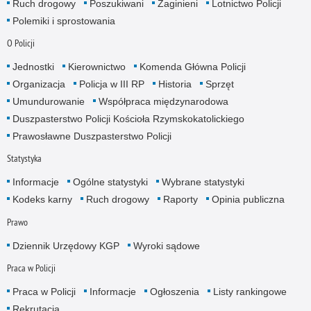
Ruch drogowy
Poszukiwani
Zaginieni
Lotnictwo Policji
Polemiki i sprostowania
O Policji
Jednostki
Kierownictwo
Komenda Główna Policji
Organizacja
Policja w III RP
Historia
Sprzęt
Umundurowanie
Współpraca międzynarodowa
Duszpasterstwo Policji Kościoła Rzymskokatolickiego
Prawosławne Duszpasterstwo Policji
Statystyka
Informacje
Ogólne statystyki
Wybrane statystyki
Kodeks karny
Ruch drogowy
Raporty
Opinia publiczna
Prawo
Dziennik Urzędowy KGP
Wyroki sądowe
Praca w Policji
Praca w Policji
Informacje
Ogłoszenia
Listy rankingowe
Rekrutacja