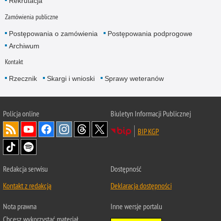
Rekrutacja
Zamówienia publiczne
Postępowania o zamówienia
Postępowania podprogowe
Archiwum
Kontakt
Rzecznik
Skargi i wnioski
Sprawy weteranów
Policja
online
Biuletyn Informacji Publicznej
BIP KGP
Redakcja serwisu
Dostępność
Kontakt z redakcją
Deklaracja dostępności
Nota prawna
Inne wersje portalu
Chcesz wykorzystać materiał