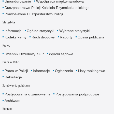
Umundurowanie
Współpraca międzynarodowa
Duszpasterstwo Policji Kościoła Rzymskokatolickiego
Prawosławne Duszpasterstwo Policji
Statystyka
Informacje
Ogólne statystyki
Wybrane statystyki
Kodeks karny
Ruch drogowy
Raporty
Opinia publiczna
Prawo
Dziennik Urzędowy KGP
Wyroki sądowe
Praca w Policji
Praca w Policji
Informacje
Ogłoszenia
Listy rankingowe
Rekrutacja
Zamówienia publiczne
Postępowania o zamówienia
Postępowania podprogowe
Archiwum
Kontakt