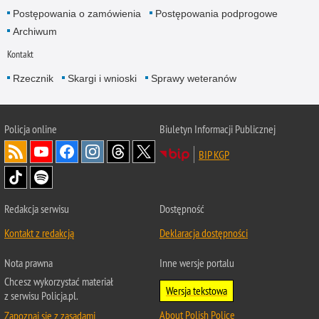
Postępowania o zamówienia
Postępowania podprogowe
Archiwum
Kontakt
Rzecznik
Skargi i wnioski
Sprawy weteranów
Policja
online
Biuletyn Informacji Publicznej
BIP KGP
Redakcja serwisu
Dostępność
Kontakt z redakcją
Deklaracja dostępności
Nota prawna
Inne wersje portalu
Chcesz wykorzystać materiał
Wersja tekstowa
z serwisu Policja.pl.
About Polish Police
Zapoznaj się z zasadami