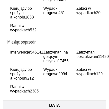
Kierujący po
Wypadki
Zabici w
spożyciu
drogowe
451
wypadkach
20
alkoholu
1838
Ranni w
wypadkach
532
Miesiąc poprzedni
Interwencje
546142
Zatrzymani na
Zatrzymani
gorącym
poszukiwani
11430
uczynku
17456
Kierujący po
Wypadki
Zabici w
spożyciu
drogowe
2094
wypadkach
129
alkoholu
9212
Ranni w
wypadkach
2385