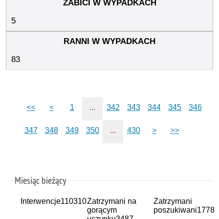
5
83
<<
<
1
...
342
343
344
345
346
347
348
349
350
...
430
>
>>
Miesiąc bieżący
Interwencje
110310
Zatrzymani na
Zatrzymani
gorącym
poszukiwani
1778
uczynku
3487