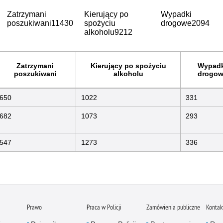
Zatrzymani
Kierujący po
Wypadki
poszukiwani
11430
spożyciu
drogowe
2094
alkoholu
9212
Zatrzymani
Kierujący po spożyciu
Wypadk
poszukiwani
alkoholu
drogow
650
1022
331
682
1073
293
547
1273
336
Prawo
Praca w Policji
Zamówienia publiczne
Kontak