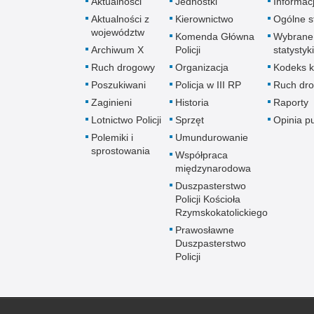
Aktualności
Jednostki
Informac
Aktualności z
Kierownictwo
Ogólne st
województw
Komenda Główna
Wybrane
Archiwum X
Policji
statystyki
Ruch drogowy
Organizacja
Kodeks k
Poszukiwani
Policja w III RP
Ruch dr
Zaginieni
Historia
Raporty
Lotnictwo Policji
Sprzęt
Opinia p
Polemiki i
Umundurowanie
sprostowania
Współpraca
międzynarodowa
Duszpasterstwo
Policji Kościoła
Rzymskokatolickiego
Prawosławne
Duszpasterstwo
Policji