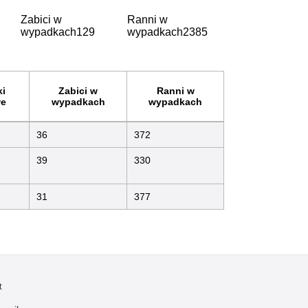
Zabici w
Ranni w
wypadkach
129
wypadkach
2385
i
Zabici w
Ranni w
e
wypadkach
wypadkach
36
372
39
330
31
377
t