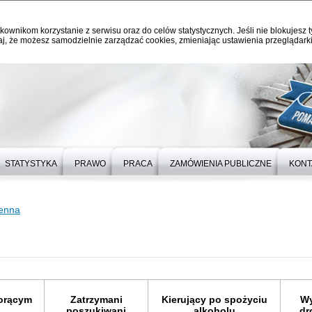
kownikom korzystanie z serwisu oraz do celów statystycznych. Jeśli nie blokujesz t
j, że możesz samodzielnie zarządzać cookies, zmieniając ustawienia przeglądarki
STATYSTYKA
PRAWO
PRACA
ZAMÓWIENIA PUBLICZNE
KONT
ienna
gorącym
Zatrzymani
Kierujący po spożyciu
Wy
poszukiwani
alkoholu
dr