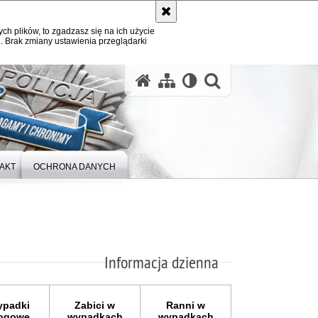
ych plików, to zgadzasz się na ich użycie
. Brak zmiany ustawienia przeglądarki
otwórz wysz
AKT
OCHRONA DANYCH
Informacja dzienna
padki
Zabici w
Ranni w
ogowe
wypadkach
wypadkach