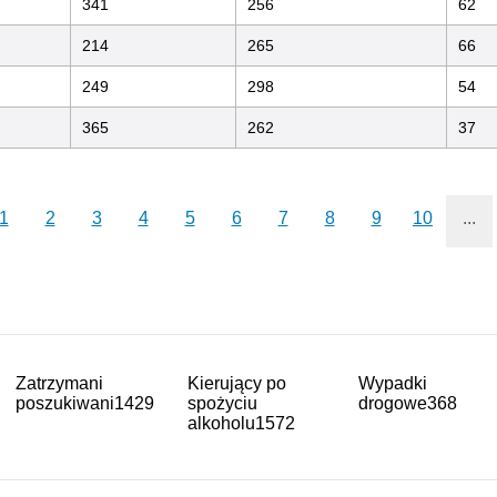
341
256
62
214
265
66
249
298
54
365
262
37
1
2
3
4
5
6
7
8
9
10
...
Zatrzymani
Kierujący po
Wypadki
poszukiwani
1429
spożyciu
drogowe
368
alkoholu
1572