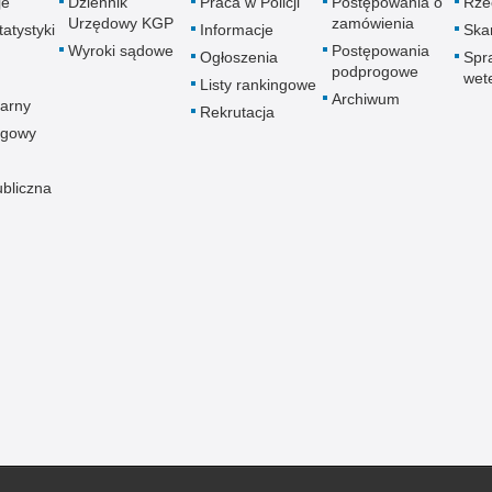
je
Dziennik
Praca w Policji
Postępowania o
Rze
Urzędowy KGP
zamówienia
atystyki
Informacje
Skar
Wyroki sądowe
Postępowania
Ogłoszenia
Spr
podprogowe
wet
Listy rankingowe
Archiwum
arny
Rekrutacja
ogowy
ubliczna