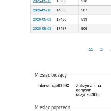
2026-05-11
16266
518
2026-05-10
14833
507
2026-05-09
17436
539
2026-05-08
17467
506
<<
<
Miesiąc bieżący
Interwencje
91990
Zatrzymani na
gorącym
uczynku
2916
Miesiąc poprzedni