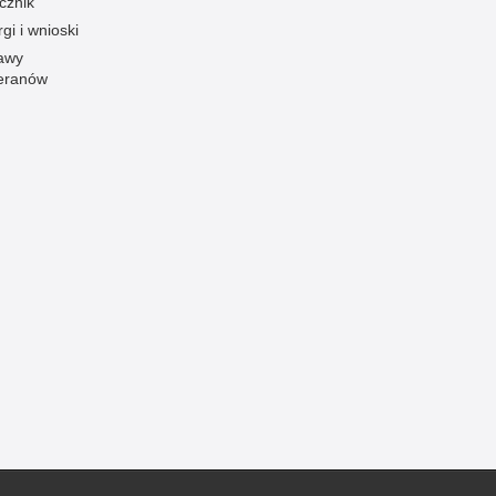
cznik
gi i wnioski
awy
eranów