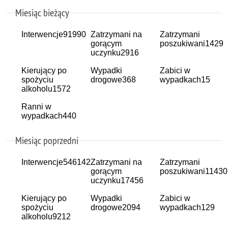
Miesiąc bieżący
Interwencje
91990
Zatrzymani na
Zatrzymani
gorącym
poszukiwani
1429
uczynku
2916
Kierujący po
Wypadki
Zabici w
spożyciu
drogowe
368
wypadkach
15
alkoholu
1572
Ranni w
wypadkach
440
Miesiąc poprzedni
Interwencje
546142
Zatrzymani na
Zatrzymani
gorącym
poszukiwani
11430
uczynku
17456
Kierujący po
Wypadki
Zabici w
spożyciu
drogowe
2094
wypadkach
129
alkoholu
9212