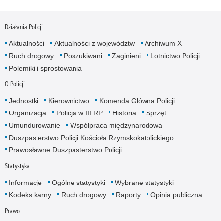
Działania Policji
Aktualności
Aktualności z województw
Archiwum X
Ruch drogowy
Poszukiwani
Zaginieni
Lotnictwo Policji
Polemiki i sprostowania
O Policji
Jednostki
Kierownictwo
Komenda Główna Policji
Organizacja
Policja w III RP
Historia
Sprzęt
Umundurowanie
Współpraca międzynarodowa
Duszpasterstwo Policji Kościoła Rzymskokatolickiego
Prawosławne Duszpasterstwo Policji
Statystyka
Informacje
Ogólne statystyki
Wybrane statystyki
Kodeks karny
Ruch drogowy
Raporty
Opinia publiczna
Prawo