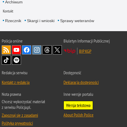
Archiwum
Kontakt
Rzecznik
Skargi i wnioski
Sprawy weteranów
Policja
online
Biuletyn Informacji Publicznej
BIP KGP
Redakcja serwisu
Dostępność
Kontakt z redakcją
Deklaracja dostępności
Nota prawna
Inne wersje portalu
Chcesz wykorzystać materiał
Wersja tekstowa
z serwisu Policja.pl.
About Polish Police
Zapoznaj się z zasadami
Polityka prywatności