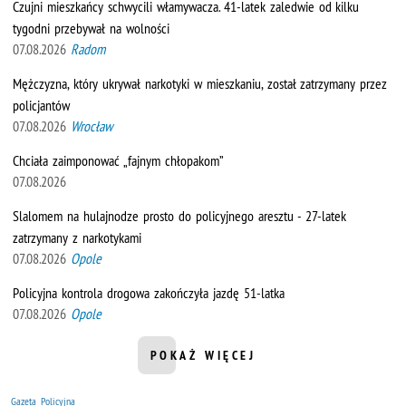
Czujni mieszkańcy schwycili włamywacza. 41-latek zaledwie od kilku
tygodni przebywał na wolności
07.08.2026
Radom
Mężczyzna, który ukrywał narkotyki w mieszkaniu, został zatrzymany przez
policjantów
07.08.2026
Wrocław
Chciała zaimponować „fajnym chłopakom”
07.08.2026
Slalomem na hulajnodze prosto do policyjnego aresztu - 27-latek
zatrzymany z narkotykami
07.08.2026
Opole
Policyjna kontrola drogowa zakończyła jazdę 51-latka
07.08.2026
Opole
POKAŻ WIĘCEJ
INFORMACJI Z DZIAŁU AKTUALNO
Gazeta Policyjna