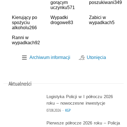
gorącym
poszukiwani
349
uczynku
571
Kierujący po
Wypadki
Zabici w
spożyciu
drogowe
83
wypadkach
5
alkoholu
266
Ranni w
wypadkach
92
Archiwum informacji
Utonięcia
Aktualności
Logistyka Policji w I półroczu 2026
roku – nowoczesne inwestycje
07.08.2026
· KGP
Pierwsze półrocze 2026 roku – Policja