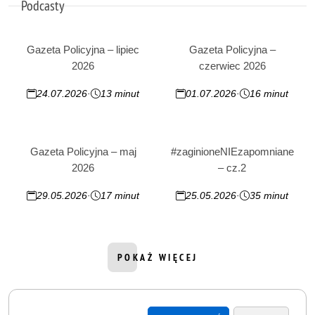
Podcasty
Gazeta Policyjna – lipiec
Gazeta Policyjna –
2026
czerwiec 2026
24.07.2026
·
13 minut
01.07.2026
·
16 minut
Publikacja:
Czas trwania podcastu:
Publikacja:
Czas trwania podcastu:
Gazeta Policyjna – maj
#zaginioneNIEzapomniane
2026
– cz.2
29.05.2026
·
17 minut
25.05.2026
·
35 minut
Publikacja:
Czas trwania podcastu:
Publikacja:
Czas trwania podcastu:
POKAŻ WIĘCEJ
INFORMACJI Z DZIAŁU PODCASTY