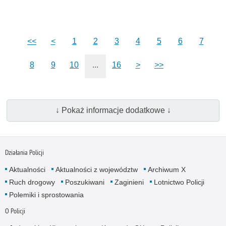
<<
<
1
2
3
4
5
6
7
8
9
10
...
16
>
>>
↓ Pokaż informacje dodatkowe ↓
Działania Policji
Aktualności
Aktualności z województw
Archiwum X
Ruch drogowy
Poszukiwani
Zaginieni
Lotnictwo Policji
Polemiki i sprostowania
O Policji