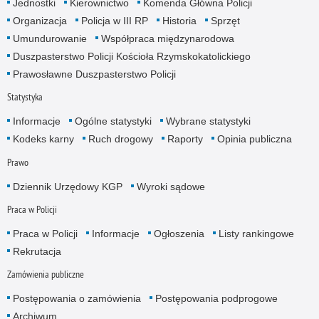
Jednostki
Kierownictwo
Komenda Główna Policji
Organizacja
Policja w III RP
Historia
Sprzęt
Umundurowanie
Współpraca międzynarodowa
Duszpasterstwo Policji Kościoła Rzymskokatolickiego
Prawosławne Duszpasterstwo Policji
Statystyka
Informacje
Ogólne statystyki
Wybrane statystyki
Kodeks karny
Ruch drogowy
Raporty
Opinia publiczna
Prawo
Dziennik Urzędowy KGP
Wyroki sądowe
Praca w Policji
Praca w Policji
Informacje
Ogłoszenia
Listy rankingowe
Rekrutacja
Zamówienia publiczne
Postępowania o zamówienia
Postępowania podprogowe
Archiwum