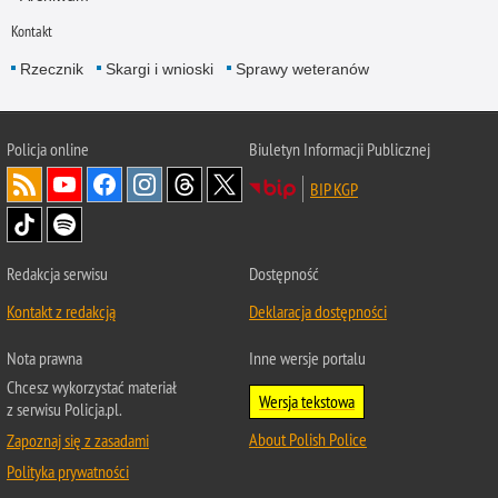
Kontakt
Rzecznik
Skargi i wnioski
Sprawy weteranów
Policja
online
Biuletyn Informacji Publicznej
BIP KGP
Redakcja serwisu
Dostępność
Kontakt z redakcją
Deklaracja dostępności
Nota prawna
Inne wersje portalu
Chcesz wykorzystać materiał
Wersja tekstowa
z serwisu Policja.pl.
About Polish Police
Zapoznaj się z zasadami
Polityka prywatności