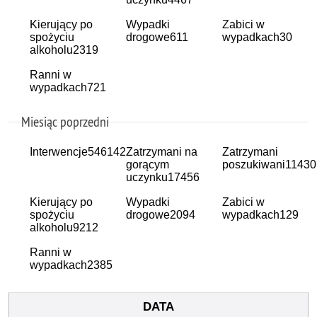
Kierujący po
Wypadki
Zabici w
spożyciu
drogowe
611
wypadkach
30
alkoholu
2319
Ranni w
wypadkach
721
Miesiąc poprzedni
Interwencje
546142
Zatrzymani na
Zatrzymani
gorącym
poszukiwani
11430
uczynku
17456
Kierujący po
Wypadki
Zabici w
spożyciu
drogowe
2094
wypadkach
129
alkoholu
9212
Ranni w
wypadkach
2385