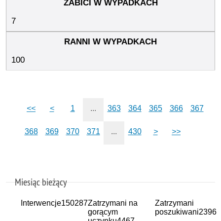
7
100
<<
<
1
...
363
364
365
366
367
368
369
370
371
...
430
>
>>
Miesiąc bieżący
Interwencje
150287
Zatrzymani na
Zatrzymani
gorącym
poszukiwani
2396
uczynku
4467