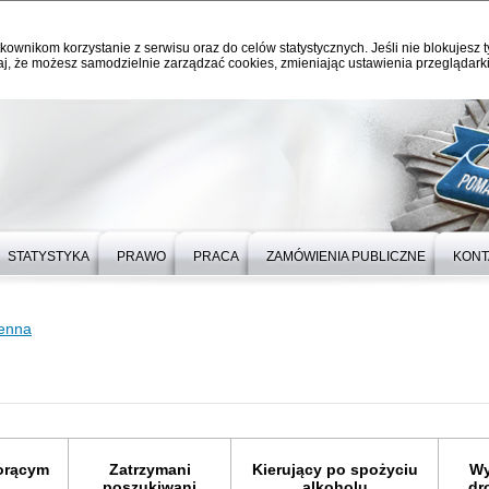
kownikom korzystanie z serwisu oraz do celów statystycznych. Jeśli nie blokujesz t
j, że możesz samodzielnie zarządzać cookies, zmieniając ustawienia przeglądarki
STATYSTYKA
PRAWO
PRACA
ZAMÓWIENIA PUBLICZNE
KONT
ienna
orącym
Zatrzymani
Kierujący po spożyciu
Wy
poszukiwani
alkoholu
dr