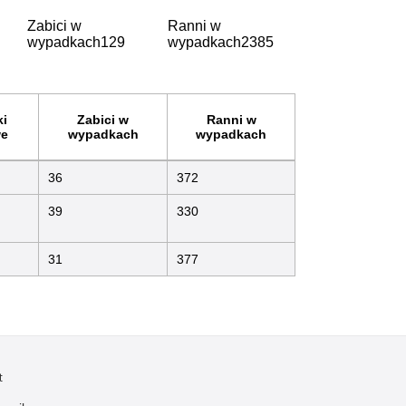
Zabici w
Ranni w
wypadkach
129
wypadkach
2385
i
Zabici w
Ranni w
e
wypadkach
wypadkach
36
372
39
330
31
377
t