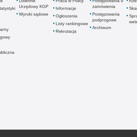
je
Dziennik
Praca w Policji
Postępowania o
Rze
Urzędowy KGP
zamówienia
atystyki
Informacje
Skar
Wyroki sądowe
Postępowania
Ogłoszenia
Spr
podprogowe
wet
Listy rankingowe
Archiwum
arny
Rekrutacja
ogowy
ubliczna