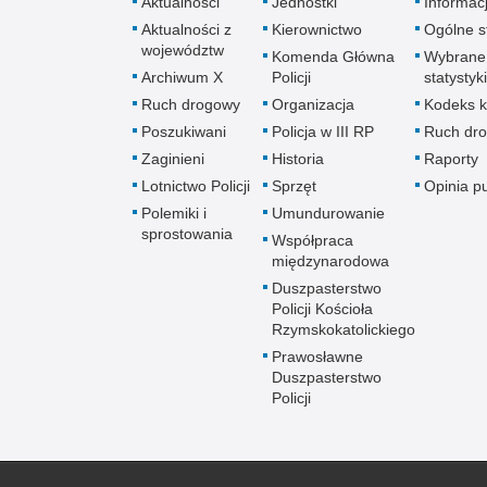
Aktualności
Jednostki
Informac
Aktualności z
Kierownictwo
Ogólne st
województw
Komenda Główna
Wybrane
Archiwum X
Policji
statystyki
Ruch drogowy
Organizacja
Kodeks k
Poszukiwani
Policja w III RP
Ruch dr
Zaginieni
Historia
Raporty
Lotnictwo Policji
Sprzęt
Opinia p
Polemiki i
Umundurowanie
sprostowania
Współpraca
międzynarodowa
Duszpasterstwo
Policji Kościoła
Rzymskokatolickiego
Prawosławne
Duszpasterstwo
Policji