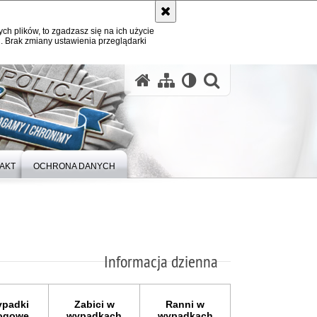
ych plików, to zgadzasz się na ich użycie
. Brak zmiany ustawienia przeglądarki
otwórz wysz
AKT
OCHRONA DANYCH
Informacja dzienna
padki
Zabici w
Ranni w
ogowe
wypadkach
wypadkach