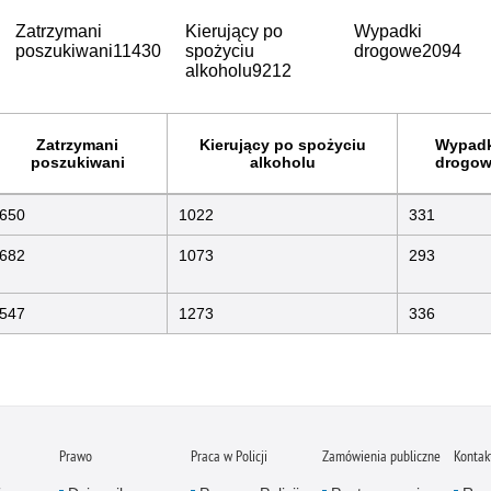
Zatrzymani
Kierujący po
Wypadki
poszukiwani
11430
spożyciu
drogowe
2094
alkoholu
9212
Zatrzymani
Kierujący po spożyciu
Wypadk
poszukiwani
alkoholu
drogow
650
1022
331
682
1073
293
547
1273
336
Prawo
Praca w Policji
Zamówienia publiczne
Kontak