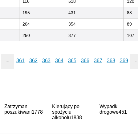
116
518
120
195
431
88
204
354
89
250
377
107
...
361
362
363
364
365
366
367
368
369
..
Zatrzymani
Kierujący po
Wypadki
poszukiwani
1778
spożyciu
drogowe
451
alkoholu
1838