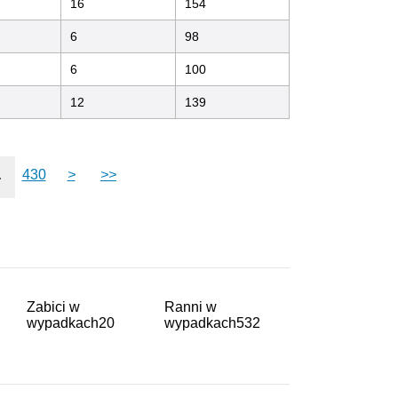
16
154
6
98
6
100
12
139
.
430
>
>>
Zabici w
Ranni w
wypadkach
20
wypadkach
532