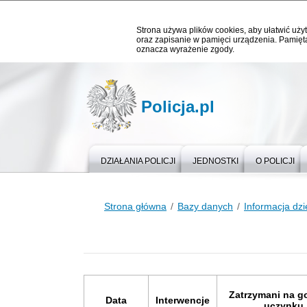
Strona używa plików cookies, aby ułatwić użyt
oraz zapisanie w pamięci urządzenia. Pamięta
oznacza wyrażenie zgody.
Policja.pl
DZIAŁANIA POLICJI
JEDNOSTKI
O POLICJI
Strona główna
Bazy danych
Informacja dz
Zatrzymani na g
Data
Interwencje
uczynku