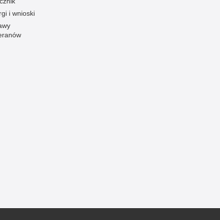
cznik
gi i wnioski
awy
eranów