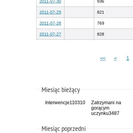
2011-07-30
936
2011-07-29
821
2011-07-28
769
2011-07-27
828
<<
<
1
Miesiąc bieżący
Interwencje
110310
Zatrzymani na
gorącym
uczynku
3487
Miesiąc poprzedni