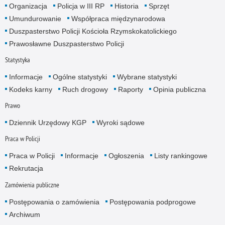
Organizacja
Policja w III RP
Historia
Sprzęt
Umundurowanie
Współpraca międzynarodowa
Duszpasterstwo Policji Kościoła Rzymskokatolickiego
Prawosławne Duszpasterstwo Policji
Statystyka
Informacje
Ogólne statystyki
Wybrane statystyki
Kodeks karny
Ruch drogowy
Raporty
Opinia publiczna
Prawo
Dziennik Urzędowy KGP
Wyroki sądowe
Praca w Policji
Praca w Policji
Informacje
Ogłoszenia
Listy rankingowe
Rekrutacja
Zamówienia publiczne
Postępowania o zamówienia
Postępowania podprogowe
Archiwum