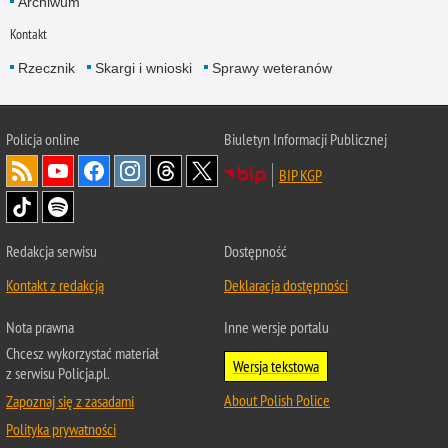
Archiwum
Kontakt
Rzecznik
Skargi i wnioski
Sprawy weteranów
Policja
online
Biuletyn Informacji Publicznej
BIP KGP
Redakcja serwisu
Dostępność
Kontakt z redakcją
Deklaracja dostępności
Nota prawna
Inne wersje portalu
Chcesz wykorzystać materiał
Wersja tekstowa
z serwisu Policja.pl.
About Polish Police
Zapoznaj się z zasadami
Polityka prywatności