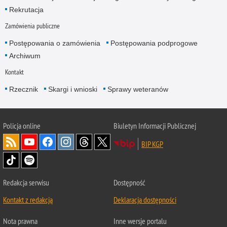
Rekrutacja
Zamówienia publiczne
Postępowania o zamówienia
Postępowania podprogowe
Archiwum
Kontakt
Rzecznik
Skargi i wnioski
Sprawy weteranów
Policja
online
Biuletyn Informacji Publicznej
BIP KGP
Redakcja serwisu
Dostępność
Kontakt z redakcją
Deklaracja dostępności
Nota prawna
Inne wersje portalu