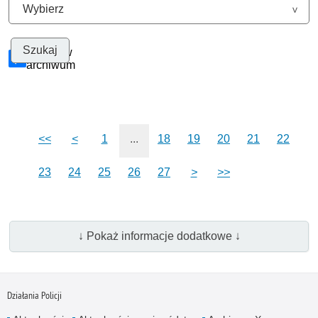
Szukaj w
archiwum
<<
<
1
...
18
19
20
21
22
23
24
25
26
27
>
>>
↓ Pokaż informacje dodatkowe ↓
Działania Policji