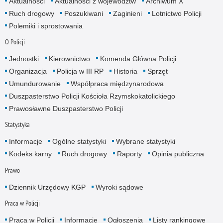
Aktualności
Aktualności z województw
Archiwum X
Ruch drogowy
Poszukiwani
Zaginieni
Lotnictwo Policji
Polemiki i sprostowania
O Policji
Jednostki
Kierownictwo
Komenda Główna Policji
Organizacja
Policja w III RP
Historia
Sprzęt
Umundurowanie
Współpraca międzynarodowa
Duszpasterstwo Policji Kościoła Rzymskokatolickiego
Prawosławne Duszpasterstwo Policji
Statystyka
Informacje
Ogólne statystyki
Wybrane statystyki
Kodeks karny
Ruch drogowy
Raporty
Opinia publiczna
Prawo
Dziennik Urzędowy KGP
Wyroki sądowe
Praca w Policji
Praca w Policji
Informacje
Ogłoszenia
Listy rankingowe