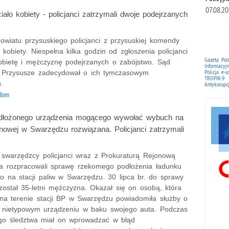
07.08.2
iało kobiety - policjanci zatrzymali dwoje podejrzanych
owiatu przysuskiego policjanci z przysuskiej komendy
ło kobiety. Niespełna kilka godzin od zgłoszenia policjanci
Gazeta Pol
kobietę i mężczyznę podejrzanych o zabójstwo. Sąd
Informacyj
Policja e-u
 Przysusze zadecydował o ich tymczasowym
TROPIK-9
.
Antykorupc
dom
dłożonego urządzenia mogącego wywołać wybuch na
ynowej w Swarzędzu rozwiązana. Policjanci zatrzymali
 swarzędzcy policjanci wraz z Prokuraturą Rejonową
a rozpracowali sprawę rzekomego podłożenia ładunku
 na stacji paliw w Swarzędzu. 30 lipca br. do sprawy
został 35-letni mężczyzna. Okazał się on osobą, która
 na terenie stacji BP w Swarzędzu powiadomiła służby o
 nietypowym urządzeniu w baku swojego auta. Podczas
o śledztwa miał on wprowadzać w błąd