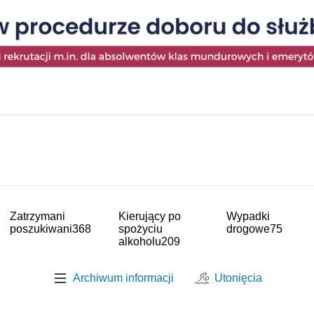
Zatrzymani
Kierujący po
Wypadki
poszukiwani
368
spożyciu
drogowe
75
alkoholu
209
Archiwum informacji
Utonięcia