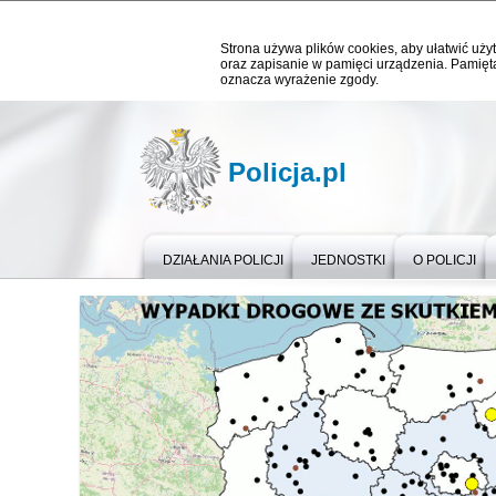
Strona używa plików cookies, aby ułatwić użyt
oraz zapisanie w pamięci urządzenia. Pamięta
oznacza wyrażenie zgody.
Policja.pl
DZIAŁANIA POLICJI
JEDNOSTKI
O POLICJI
Ważne informacje