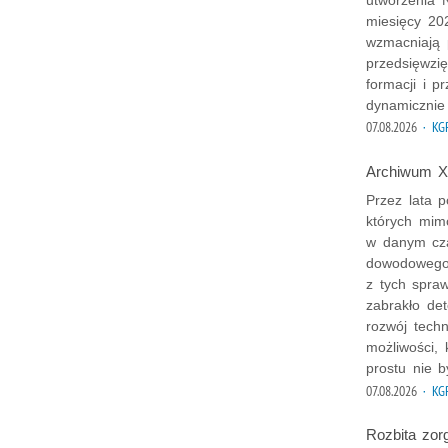
utworzenia 
miesięcy 202
wzmacniają p
przedsięwzię
formacji i p
dynamicznie 
07.08.2026
· KG
Archiwum X 
Przez lata p
których mim
w danym cza
dowodowego 
z tych spra
zabrakło det
rozwój techn
możliwości, 
prostu nie b
07.08.2026
· KG
Rozbita zor