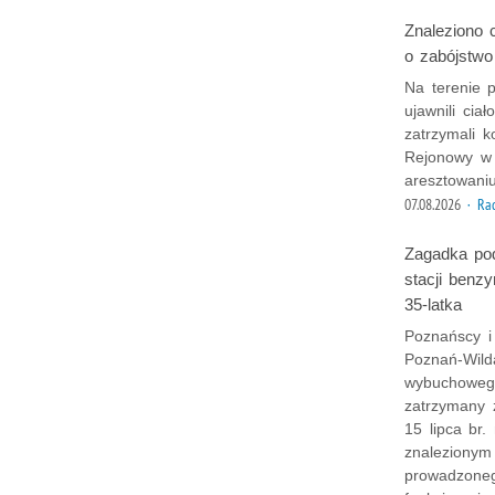
Znaleziono c
o zabójstwo
Na terenie p
ujawnili cia
zatrzymali 
Rejonowy w
aresztowaniu
07.08.2026
· Ra
Zagadka po
stacji benz
35-latka
Poznańscy i
Poznań-Wild
wybuchowego
zatrzymany 
15 lipca br.
znalezionym
prowadzoneg