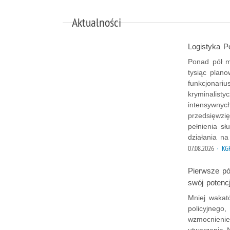
Aktualności
Logistyka P
Ponad pół mi
tysiąc plano
funkcjonariu
kryminalist
intensywnych
przedsięwzię
pełnienia sł
działania na
07.08.2026
· KG
Pierwsze pó
swój potencj
Mniej wakató
policyjnego,
wzmocnienie