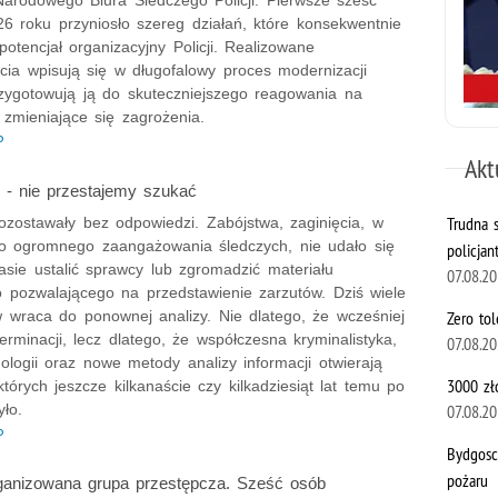
Narodowego Biura Śledczego Policji. Pierwsze sześć
6 roku przyniosło szereg działań, które konsekwentnie
otencjał organizacyjny Policji. Realizowane
cia wpisują się w długofalowy proces modernizacji
rzygotowują ją do skuteczniejszego reagowania na
zmieniające się zagrożenia.
P
Akt
- nie przestajemy szukać
Trudna 
ozostawały bez odpowiedzi. Zabójstwa, zaginięcia, w
o ogromnego zaangażowania śledczych, nie udało się
policjan
sie ustalić sprawcy lub zgromadzić materiału
07.08.2
pozwalającego na przedstawienie zarzutów. Dziś wiele
Zero tol
w wraca do ponownej analizy. Nie dlatego, że wcześniej
erminacji, lecz dlatego, że współczesna kryminalistyka,
07.08.2
ologii oraz nowe metody analizy informacji otwierają
3000 zł
których jeszcze kilkanaście czy kilkadziesiąt lat temu po
07.08.2
yło.
P
Bydgosc
pożaru
ganizowana grupa przestępcza. Sześć osób