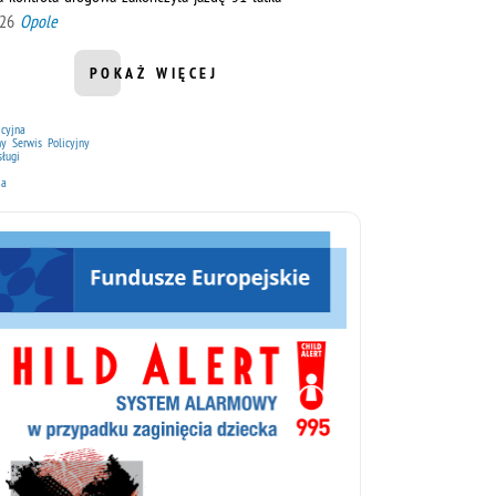
026
Opole
POKAŻ WIĘCEJ
INFORMACJI Z DZIAŁU AKTUALNOŚCI Z WOJ
icyjna
ny Serwis Policyjny
sługi
ja