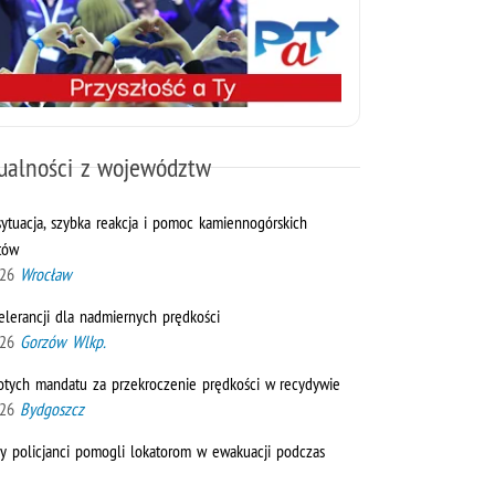
ualności z województw
sytuacja, szybka reakcja i pomoc kamiennogórskich
tów
026
Wrocław
elerancji dla nadmiernych prędkości
026
Gorzów Wlkp.
otych mandatu za przekroczenie prędkości w recydywie
026
Bydgoszcz
y policjanci pomogli lokatorom w ewakuacji podczas