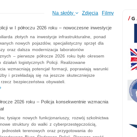
Na skróty
Zdjęcia
Filmy
olicji w I półroczu 2026 roku – nowoczesne inwestycje
liarda złotych na inwestycje infrastrukturalne, ponad
wanych nowych pojazdów, specjalistyczny sprzęt dla
szy oraz dalsza modernizacja laboratoriów
ycznych – pierwsze półrocze 2026 roku było okresem
 działań logistycznych Policji. Realizowane
cia wzmacniają potencjał formacji, poprawiają warunki
użby i przekładają się na jeszcze skuteczniejsze
 rzecz bezpieczeństwa obywateli.
P
łrocze 2026 roku – Policja konsekwentnie wzmacnia
ał
w, tysiące nowych funkcjonariuszy, rozwój szkolnictwa
 nowe struktury do walki z cyberprzestępczością,
 jednostek terenowych oraz przygotowania do