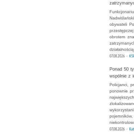
zatrzymany
Funkcjonariu
Nadwiślańsk
obywateli Po
przestępcze
obrotem zna
zatrzymanyc
działalności
07.08.2026
· KS
Ponad 50 tys
wspólnie z 
Policjanci, p
ponownie pr
największyc
zlokalizowa
wykorzystani
pojemników,
niekontrolo
07.08.2026
· Ka