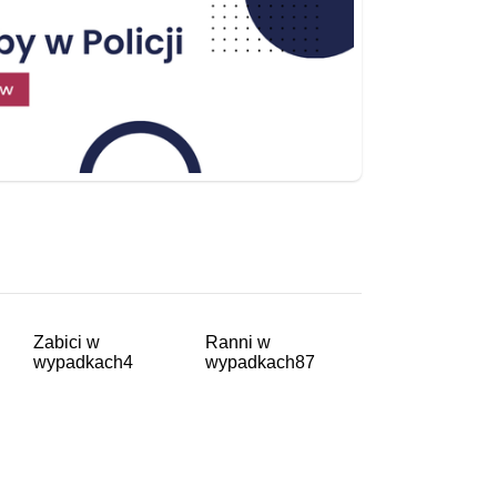
Zabici w
Ranni w
wypadkach
4
wypadkach
87