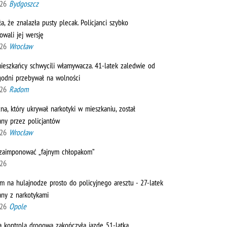
026
Bydgoszcz
ła, że znalazła pusty plecak. Policjanci szybko
owali jej wersję
026
Wrocław
mieszkańcy schwycili włamywacza. 41-latek zaledwie od
ygodni przebywał na wolności
026
Radom
a, który ukrywał narkotyki w mieszkaniu, został
any przez policjantów
026
Wrocław
 zaimponować „fajnym chłopakom”
026
m na hulajnodze prosto do policyjnego aresztu - 27-latek
any z narkotykami
026
Opole
na kontrola drogowa zakończyła jazdę 51-latka