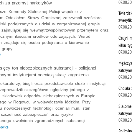
07.08.2
ch za przemyt narkotyków
sze Komendy Stołecznej Policji wspólnie z
Twierdzi
im Oddziałem Straży Granicznej zatrzymali sześcioro
zweryfik
lski podejrzanych o udział w zorganizowanej grupie
07.08.2
j zajmującej się wewnątrzwspólnotowym przemytem oraz
cznymi ilościami środków odurzających. Wśród
Czujni 
h znajduje się osoba podejrzana o kierowanie
kilku t
ą grupy.
07.08.2
P
Mężczyzn
ięcy ton niebezpiecznych substancji - policjanci
zatrzym
innymi instytucjami oceniają skalę zagrożenia
07.08.2
rokuratorzy, biegli oraz przedstawiciele służb i instytucji
Chciała
zeprowadzili szczegółowe oględziny jednego z
07.08.2
h składowisk odpadów niebezpiecznych w Europie,
nego w Rogowcu w województwie łódzkim. Przy
Slalome
u nowoczesnych technologii oceniali m.in. stan
zatrzym
 szczelność zabezpieczeń oraz ryzyko
07.08.2
wanego uwolnienia zgromadzonych substancji.
towice
Policyj