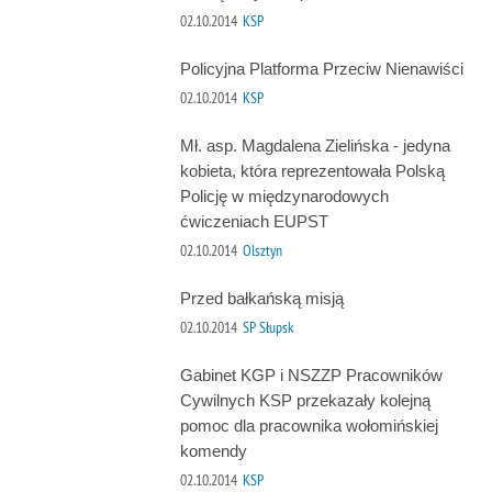
02.10.2014
KSP
Policyjna Platforma Przeciw Nienawiści
02.10.2014
KSP
Mł. asp. Magdalena Zielińska - jedyna
kobieta, która reprezentowała Polską
Policję w międzynarodowych
ćwiczeniach EUPST
02.10.2014
Olsztyn
Przed bałkańską misją
02.10.2014
SP Słupsk
Gabinet KGP i NSZZP Pracowników
Cywilnych KSP przekazały kolejną
pomoc dla pracownika wołomińskiej
komendy
02.10.2014
KSP