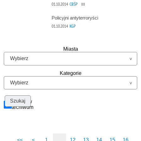
01.10.2014
CBŚP
Policyjni antyterroryści
01.10.2014
KGP
Miasta
Kategorie
Szukaj w
archiwum
<<
<
1
...
12
13
14
15
16