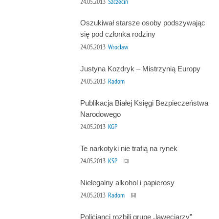
24.05.2013
Szczecin
Oszukiwał starsze osoby podszywając
się pod członka rodziny
24.05.2013
Wrocław
Justyna Kozdryk – Mistrzynią Europy
24.05.2013
Radom
Publikacja Białej Księgi Bezpieczeństwa
Narodowego
24.05.2013
KGP
Te narkotyki nie trafią na rynek
24.05.2013
KSP
Nielegalny alkohol i papierosy
24.05.2013
Radom
Policjanci rozbili grupę „laweciarzy”