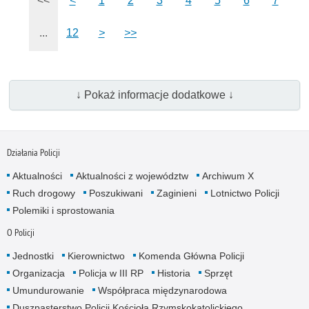
<<
<
1
2
3
4
5
6
7
...
12
>
>>
↓ Pokaż informacje dodatkowe ↓
Działania Policji
Aktualności
Aktualności z województw
Archiwum X
Ruch drogowy
Poszukiwani
Zaginieni
Lotnictwo Policji
Polemiki i sprostowania
O Policji
Jednostki
Kierownictwo
Komenda Główna Policji
Organizacja
Policja w III RP
Historia
Sprzęt
Umundurowanie
Współpraca międzynarodowa
Duszpasterstwo Policji Kościoła Rzymskokatolickiego